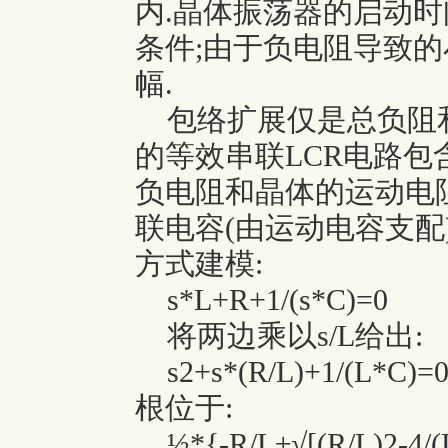
内.晶体振荡器的启动
条件;由于负电阻导致的
幅.
包络扩展仅是总负阻和
的等效串联LCR电路包
负电阻和晶体的运动电
联电容(由运动电容支配
方式建模:
s*L+R+1/(s*C)=0
将两边乘以s/L给出:
s2+s*(R/L)+1/(L*C)=
根位于:
½*{-R/L±√[(R/L)2-4/(