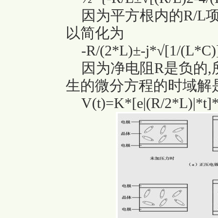
因为平方根内的R/L项被
以简化为
-R/(2*L)±-j*√[1/(L*C)
因为净电阻R是负的,
生的微分方程的时域解是
V(t)=K*[e|(R/2*L)|*t]*