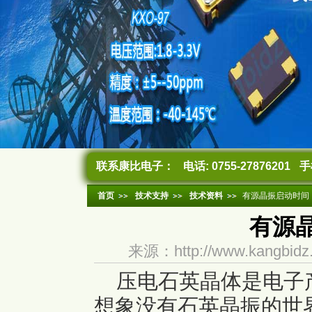
联系康比电子：
电话: 0755-27876201
手机
首页
技术支持
技术资料
有源晶振启动时间
有源
来源：http://www.kangb
压电石英晶体是电子产
想象没有石英晶振的世