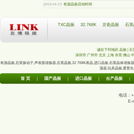
有源晶振启动时间
[2019-04-27]
TXC晶振
32.768K
京瓷晶振
石英
诚征下列地区 晶振 | 石
深圳市
广州市
北京
上海
东莞
佛山
有源晶振
,
石英振动子
,
声表面谐振器
,
石英晶振
,
32.768K表晶
,
进口晶振
,
石英晶体谐振
荡器
,
玩具晶振
,
爱普生
首 页
国产晶振
进口晶振
台产晶振
|
|
|
|
电话：+86
E-