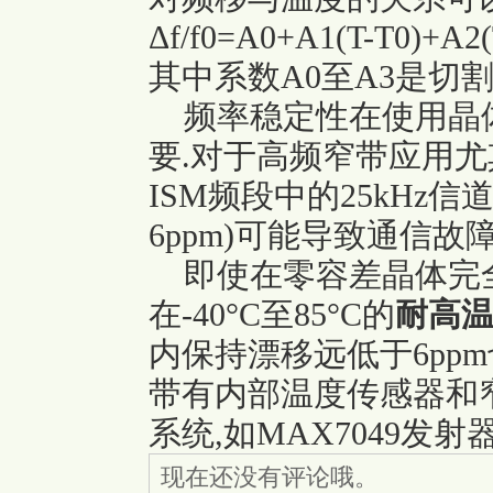
Δf/f0=A0+A1(T-T0)+A2(
其中系数A0至A3是切
频率稳定性在使用晶
要.对于高频窄带应用尤其
ISM频段中的25kHz信
6ppm)可能导致通信故
即使在零容差晶体完全
在-40°C至85°C的
耐高
内保持漂移远低于6pp
带有内部温度传感器和
系统,如MAX7049发
现在还没有评论哦。