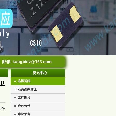
邮箱:
kangbidz@163.com
资讯中心
晶振新闻
卫
石英晶振|影册
工厂图片
合作伙伴
器在
康比荣誉