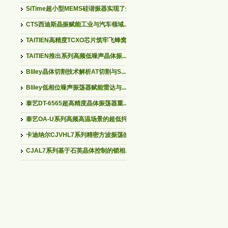
SiTime超小型MEMS硅谐振器实现了全...
CTS西迪斯晶振赋能工业与汽车领域...
TAITIEN高精度TCXO芯片筑牢飞蜂窝...
TAITIEN推出系列高频低噪声晶体振...
Bliley晶体切割技术解析AT切割与S...
Bliley低相位噪声振荡器赋能雷达与...
泰艺DT-6565超高精度晶体振荡器重...
泰艺OA-U系列高频高温场景的超低抖...
卡迪纳尔CJVHL7系列精密方波振荡的...
CJAL7系列基于石英晶体控制的锁相...