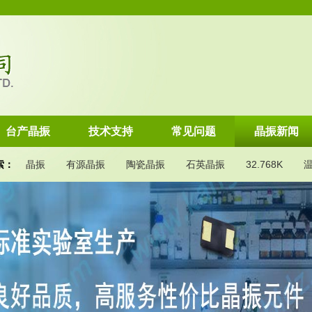
台产晶振
技术支持
常见问题
晶振新闻
索：
晶振
有源晶振
陶瓷晶振
石英晶振
32.768K