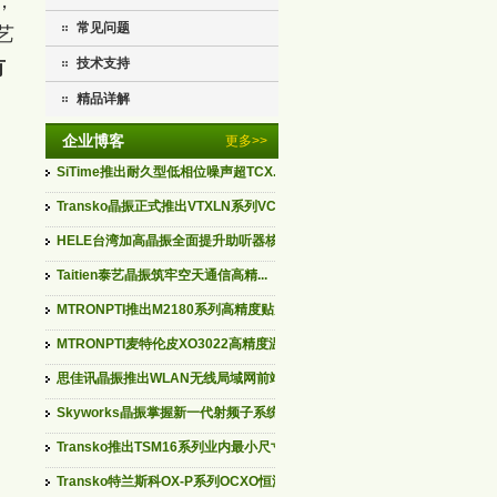
，
常见问题
艺
技术支持
有
精品详解
企业博客
更多>>
SiTime推出耐久型低相位噪声超TCX...
Transko晶振正式推出VTXLN系列VCT...
HELE台湾加高晶振全面提升助听器核...
Taitien泰艺晶振筑牢空天通信高精...
MTRONPTI推出M2180系列高精度贴片...
MTRONPTI麦特伦皮XO3022高精度温补...
思佳讯晶振推出WLAN无线局域网前端...
Skyworks晶振掌握新一代射频子系统...
Transko推出TSM16系列业内最小尺寸...
Transko特兰斯科OX-P系列OCXO恒温...