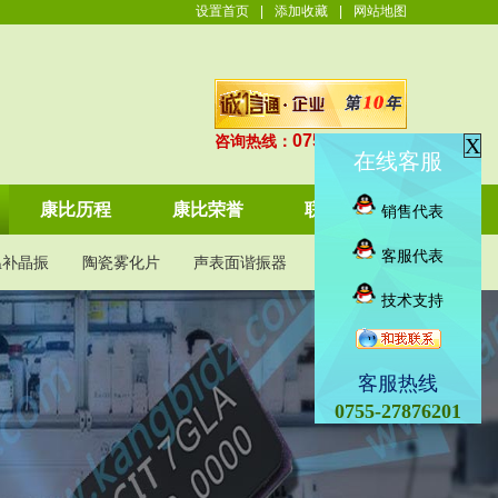
设置首页
|
添加收藏
|
网站地图
0755-27876201
咨询热线：
X
在线客服
康比历程
康比荣誉
联系康比
销售代表
客服代表
温补晶振
陶瓷雾化片
声表面谐振器
KDS晶振
技术支持
客服热线
0755-27876201