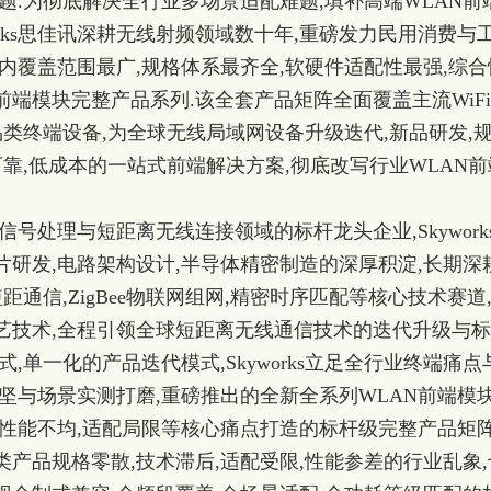
题.为彻底解决全行业多场景适配难题,填补高端WLAN前
orks思佳讯深耕无线射频领域数十年,重磅发力民用消费与
内覆盖范围最广,规格体系最齐全,软硬件适配性最强,综合
前端模块完整产品系列.该全套产品矩阵全面覆盖主流WiF
品类终端设备,为全球无线局域网设备升级迭代,新品研发,
可靠,低成本的一站式前端解决方案,彻底改写行业WLAN前
频信号处理与短距离无线连接领域的标杆龙头企业,
Skywork
片研发,电路架构设计,半导体精密制造的深厚积淀,长期深
短距通信,ZigBee物联网组网,精密时序匹配等核心技术赛道
艺技术,全程引领全球短距离无线通信技术的迭代升级与
,单一化的产品迭代模式,Skyworks立足全行业终端痛点
坚与场景实测打磨,重磅推出的全新全系列WLAN前端模块
性能不均,适配局限等核心痛点打造的标杆级完整产品矩阵
产品规格零散,技术滞后,适配受限,性能参差的行业乱象,