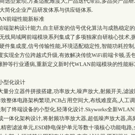
商选型繁琐,方案适配难度大,产品迭代滞后,多品类产品研
大简化企业产品研发体系与供应链体系.
LAN前端性能新标准
的射频前端架构设计能力,自主研发的信号优化算法与成熟稳定
N无线局域网前端模块系列集成了多项独家自研核心技术,
硬件集成度,信号传输性能,环境适配稳定性,智能功耗控制
实现全方位跨越式升级,有效解决传统WiFi前端卡顿,丢包
积臃肿等行业通病,重新定义新时代WLAN前端模块的性能标
备小型化设计
大量分立器件拼接搭建,功率放大,噪声放大,射频开关,滤波
导致整体电路架构繁琐,PCB占用空间大,布线难度高,人工
了终端设备的小型化,轻薄化设计.Skyworks全新WLA
一体化架构设计,将射频功率放大器,超低噪声放大器,高
,精密滤波单元,ESD静电保护单元等数十项核心功能电路,