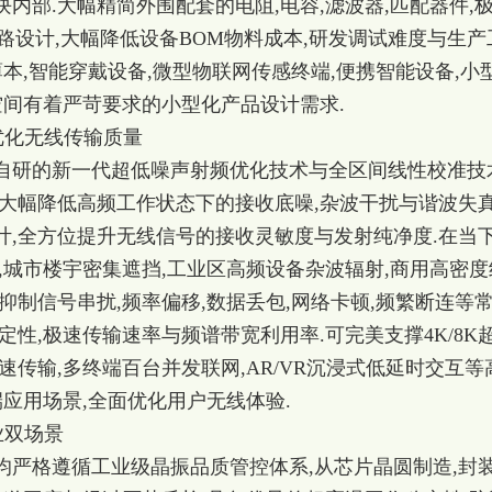
内部.大幅精简外围配套的电阻,电容,滤波器,匹配器件,
电路设计,大幅降低设备BOM物料成本,研发调试难度与生产
薄本,智能穿戴设备,微型物联网传感终端,便携智能设备,小
空间有着严苛要求的小型化产品设计需求.
致优化无线传输质量
s独家自研的新一代超低噪声射频优化技术与全区间线性校准技
大幅降低高频工作状态下的接收底噪,杂波干扰与谐波失真
计,全方位提升无线信号的接收灵敏度与发射纯净度.在当
,城市楼宇密集遮挡,工业区高频设备杂波辐射,商用高密度
抑制信号串扰,频率偏移,数据丢包,网络卡顿,频繁断连等
稳定性,极速传输速率与频谱带宽利用率.可完美支撑4K/8K
速传输,多终端百台并发联网,AR/VR沉浸式低延时交互等
端应用场景,全面优化用户无线体验.
业双场景
块均严格遵循
工业级晶振
品质管控体系,从芯片晶圆制造,封