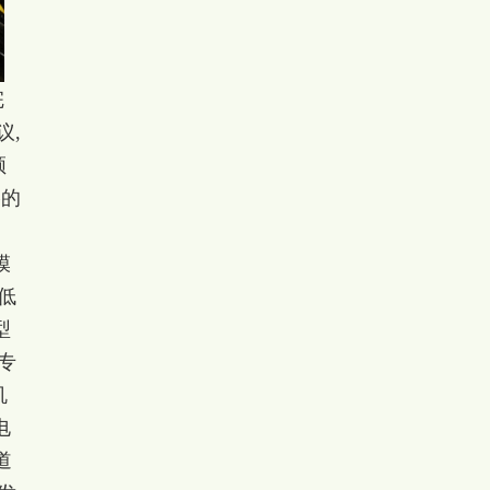
完
议,
频
格的
模
低
型
专
机
电
道