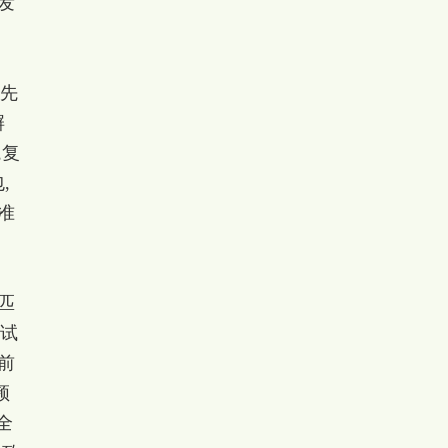
发
的先
摒
,复
,
准
匹
调试
N前
频
全