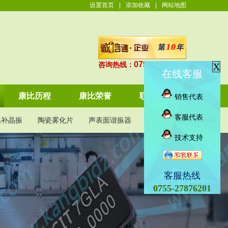
设置首页
|
添加收藏
|
网站地图
0755-27876201
咨询热线：
X
在线客服
康比历程
康比荣誉
联系康比
销售代表
客服代表
温补晶振
陶瓷雾化片
声表面谐振器
KDS晶振
技术支持
客服热线
0755-27876201