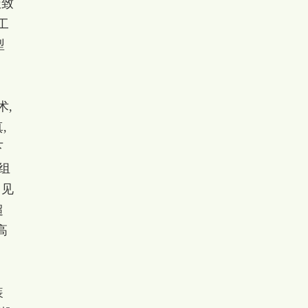
极致
工
型
术,
,
下
组
常见
超
高
装