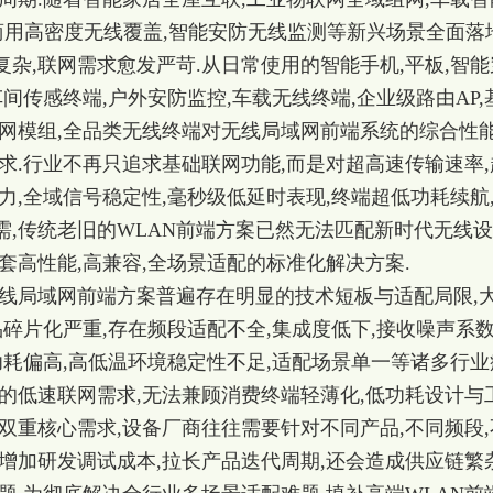
,商用高密度无线覆盖,智能安防无线监测等新兴场景全面落地
杂,联网需求愈发严苛.从日常使用的智能手机,平板,智能
间传感终端,户外安防监控,车载无线终端,企业级路由AP,
联网模组,全品类无线终端对无线局域网前端系统的综合性
求.行业不再只追求基础联网功能,而是对超高速传输速率,
力,全域信号稳定性,毫秒级低延时表现,终端超低功耗续航
需,传统老旧的WLAN前端方案已然无法匹配新时代无线
套高性能,高兼容,全场景适配的标准化解决方案.
无线局域网前端方案普遍存在明显的技术短板与适配局限,
品碎片化严重,存在频段适配不全,集成度低下,接收噪声系
功耗偏高,高低温环境稳定性不足,适配场景单一等诸多行业
的低速联网需求,无法兼顾消费终端轻薄化,低功耗设计与
双重核心需求,设备厂商往往需要针对不同产品,不同频段,
增加研发调试成本,拉长产品迭代周期,还会造成供应链繁杂