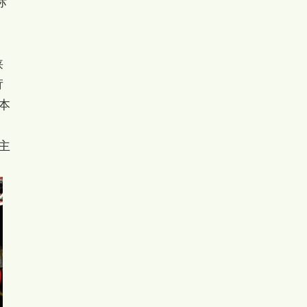
标
狭
苛
本
主