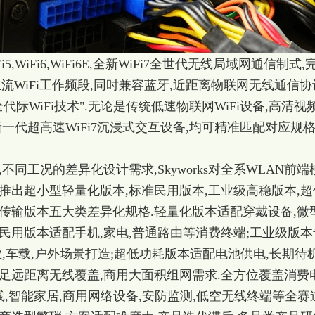
5,WiFi6,WiFi6E,全新WiFi7全世代无线局域网通信制式,
Hz全主流WiFi工作频段,同时兼容蓝牙,近距离物联网无线通信协
代际WiFi技术".无论是传统低速物联网WiFi设备,高清视
新一代超高速WiFi7沉浸式交互设备,均可精准匹配对应规
不同工况的差异化设计需求,Skyworks对全系WLAN前端
推出超小型轻量化版本,标准民用版本,工业级高稳版本,超
传输版本五大类差异化规格.轻量化版本适配穿戴设备,微
民用版本适配手机,家电,普通路由等消费终端;工业级版本
业,车载,户外场景打造;超低功耗版本适配电池供电,长期待
足远距离无线覆盖,商用大面积组网需求.全方位覆盖消费
线,智能家居,商用网络设备,安防监测,低空无线终端等全赛