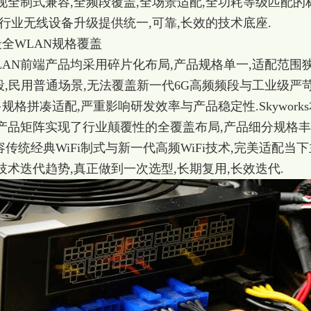
全制式兼容,全频段覆盖,全场景适配,全功耗等级匹配的
全行业无线设备升级提供统一,可靠,长效的技术底座.
最全WLAN规格覆盖
AN前端产品均采用碎片化布局,产品规格单一,适配范围
规频段,民用普通场景,无法覆盖新一代6G高频频段与工业级严
规格拼凑适配,严重影响研发效率与产品稳定性.Skyworks
块产品矩阵实现了行业颠覆性的全覆盖布局,产品细分规格丰
容传统经典WiFi制式与新一代高频WiFi技术,完美适配当下
术迭代趋势,真正做到一次选型,长期复用,长效迭代.