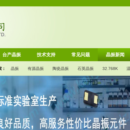
台产晶振
技术支持
常见问题
晶振新闻
索：
晶振
有源晶振
陶瓷晶振
石英晶振
32.768K