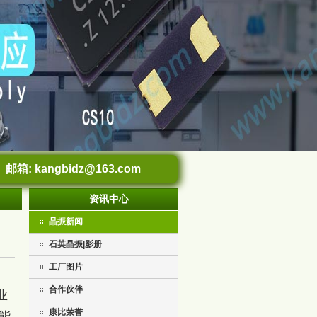
邮箱:
kangbidz@163.com
资讯中心
晶振新闻
石英晶振|影册
工厂图片
合作伙伴
业
康比荣誉
能