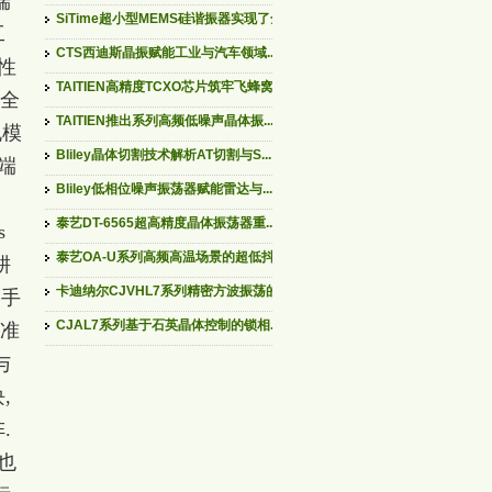
端
SiTime超小型MEMS硅谐振器实现了全...
工
CTS西迪斯晶振赋能工业与汽车领域...
性
TAITIEN高精度TCXO芯片筑牢飞蜂窝...
i全
TAITIEN推出系列高频低噪声晶体振...
规模
Bliley晶体切割技术解析AT切割与S...
端
Bliley低相位噪声振荡器赋能雷达与...
泰艺DT-6565超高精度晶体振荡器重...
s
泰艺OA-U系列高频高温场景的超低抖...
耕
卡迪纳尔CJVHL7系列精密方波振荡的...
,手
CJAL7系列基于石英晶体控制的锁相...
标准
与
,
.
也