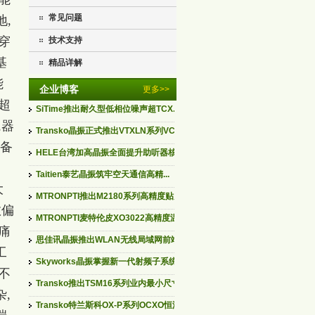
常见问题
,
穿
技术支持
基
精品详解
能
企业博客
更多>>
超
SiTime推出耐久型低相位噪声超TCX...
,器
Transko晶振正式推出VTXLN系列VCT...
设备
HELE台湾加高晶振全面提升助听器核...
Taitien泰艺晶振筑牢空天通信高精...
大
MTRONPTI推出M2180系列高精度贴片...
数偏
MTRONPTI麦特伦皮XO3022高精度温补...
痛
思佳讯晶振推出WLAN无线局域网前端...
工
Skyworks晶振掌握新一代射频子系统...
不
Transko推出TSM16系列业内最小尺寸...
,
Transko特兰斯科OX-P系列OCXO恒温...