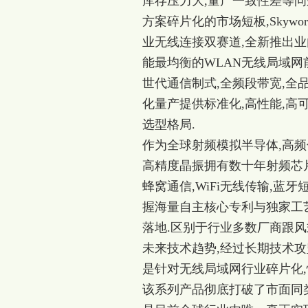
库存压力大,量产一致性差等问
方案碎片化的市场短板,Skyw
业无线连接双赛道,全新推出业
能最均衡的WLAN无线局域网
世代通信制式,全频段带宽,全
化量产提供标准化,高性能,高
选型格局.
作为全球射频模拟半导体,高
高精度晶振
拥有数十年射频芯
蜂窝通信,WiFi无线传输,蓝牙
握海量自主核心专利与独家工
落地.区别于行业多数厂商跟风式
未来技术趋势,经过长期技术攻
是针对无线局域网行业碎片化,
该系列产品彻底打破了市面同类