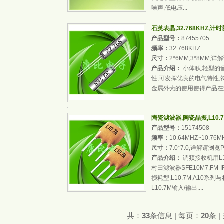
噪声,低电压...
石英表晶,32.768KHZ,计
产品型号：
87455705
频率：
32.768KHZ
尺寸：
2*6MM,3*8MM,
产品介绍：
小体积,轻型的
性,可发挥优良的电气特性,
金属外壳的使用使得产品在
陶瓷滤波器,陶瓷晶振,L10.
产品型号：
15174508
频率：
10.64MHZ~10.76M
尺寸：
7.0*7.0,详解请浏览
产品介绍：
调频接收机用L1
村田滤波器SFE10M7,FM-
损耗型,L10.7M,A10系列
L10.7M输入/输出....
共：
33
条信息 | 每页：
20
条 