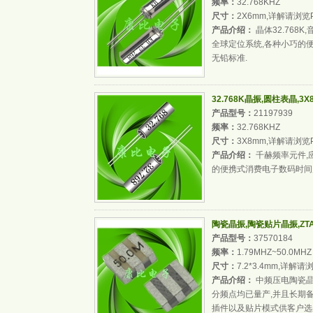
频率：
32.768KHZ
尺寸：
2X6mm,详解请浏览
产品介绍：
晶体32.768
全球定位系统,各种小巧的便
无铅标准.
32.768K晶振,圆柱表晶,3
产品型号：
21197939
频率：
32.768KHZ
尺寸：
3X8mm,详解请浏览
产品介绍：
千赫频率元件,
的便携式消费电子数码时间产
陶瓷晶振,陶瓷贴片晶振,ZTA
产品型号：
37570184
频率：
1.79MHZ~50.0MHZ
尺寸：
7.2*3.4mm,详解请
产品介绍：
中频压电陶瓷晶
分频点均已量产,并且长期备
插件以及贴片模式供客户选