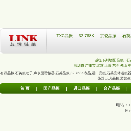
TXC晶振
32.768K
京瓷晶振
石英
诚征下列地区 晶振 | 石
深圳市
广州市
北京
上海
东莞
佛山
有源晶振
,
石英振动子
,
声表面谐振器
,
石英晶振
,
32.768K表晶
,
进口晶振
,
石英晶体谐振
荡器
,
玩具晶振
,
爱普生
首 页
国产晶振
进口晶振
台产晶振
|
|
|
|
电话：+86
E-