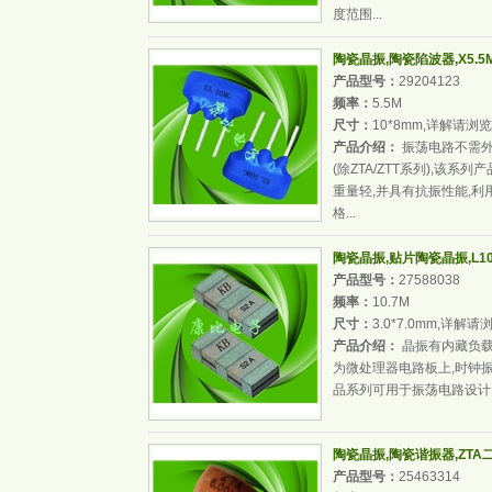
度范围...
陶瓷晶振,陶瓷陷波器,X5.5
产品型号：
29204123
频率：
5.5M
尺寸：
10*8mm,详解请浏览
产品介绍：
振荡电路不需外
(除ZTA/ZTT系列),该
重量轻,并具有抗振性能,
格...
陶瓷晶振,贴片陶瓷晶振,L10
产品型号：
27588038
频率：
10.7M
尺寸：
3.0*7.0mm,详解请
产品介绍：
晶振有内藏负载
为微处理器电路板上,时钟振
品系列可用于振荡电路设计,
陶瓷晶振,陶瓷谐振器,ZTA
产品型号：
25463314