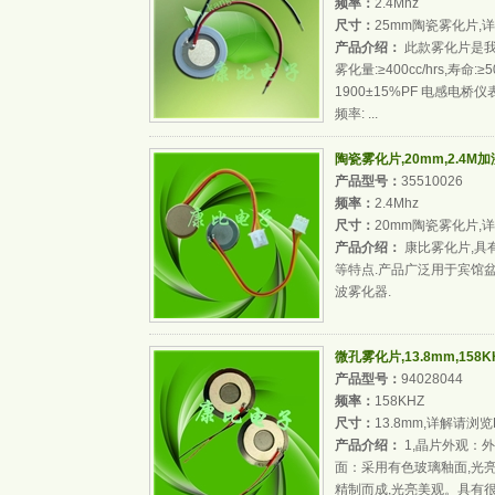
频率：
2.4Mhz
尺寸：
25mm陶瓷雾化片,
产品介绍：
此款雾化片是我厂技术
雾化量:≥400cc/hrs,寿命:
1900±15%PF 电感电桥
频率: ...
陶瓷雾化片,20mm,2.4
产品型号：
35510026
频率：
2.4Mhz
尺寸：
20mm陶瓷雾化片,
产品介绍：
康比雾化片,具
等特点.产品广泛用于宾馆盆
波雾化器.
微孔雾化片,13.8mm,158
产品型号：
94028044
频率：
158KHZ
尺寸：
13.8mm,详解请浏览
产品介绍：
1,晶片外观：外
面：采用有色玻璃釉面,光
精制而成,光亮美观。具有很