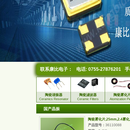
联系康比电子：
电话: 0755-27876201
手机
陶瓷谐振器
陶瓷滤波器
陶瓷雾化
Ceramics Resonator
Ceramic Filters
Atomization P
国产晶振
陶瓷雾化片,25mm,2.4雾
产品型号：
36110088