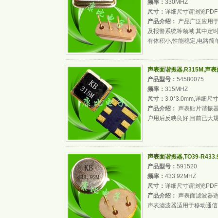
频率：
330MHZ
尺寸：
详细尺寸请浏览PDF
产品介绍：
产品广泛应用于
及报警系统等领域.其中定
有体积小,性能稳定,电路简
声表面谐振器,R315M,声
产品型号：
54580075
频率：
315MHZ
尺寸：
3.0*3.0mm,详细
产品介绍：
声表贴片谐振器
户用后反映良好,目前已大规
声表面谐振器,TO39-R433
产品型号：
591520
频率：
433.92MHZ
尺寸：
详细尺寸请浏览PDF
产品介绍：
声表面滤波器适
声表滤波器适用于移动通信