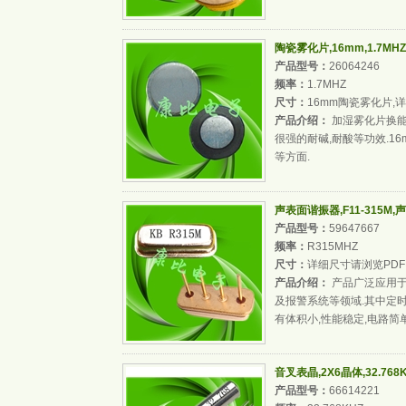
陶瓷雾化片,16mm,1.7M
产品型号：
26064246
频率：
1.7MHZ
尺寸：
16mm陶瓷雾化片,
产品介绍：
加湿雾化片换能
很强的耐碱,耐酸等功效.16
等方面.
声表面谐振器,F11-315M
产品型号：
59647667
频率：
R315MHZ
尺寸：
详细尺寸请浏览PDF
产品介绍：
产品广泛应用于
及报警系统等领域.其中定
有体积小,性能稳定,电路简
音叉表晶,2X6晶体,32.76
产品型号：
66614221