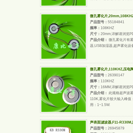
微孔雾化片,20mm,108K
产品型号：
55184841
频率：
108KHZ
尺寸：
20mm,详解请浏览P
产品介绍：
微孔雾化片有雾
器,USB加湿器,超声雾化设
微孔雾化片,110KHZ,压
产品型号：
26390147
频率：
110KHZ
尺寸：
16MM,详解请浏览P
产品介绍：
此规格超声波雾化
110K,雾化片较大输入峰值：
用：1~1.5W.
声表面滤波器,F11-R330
产品型号：
26945879