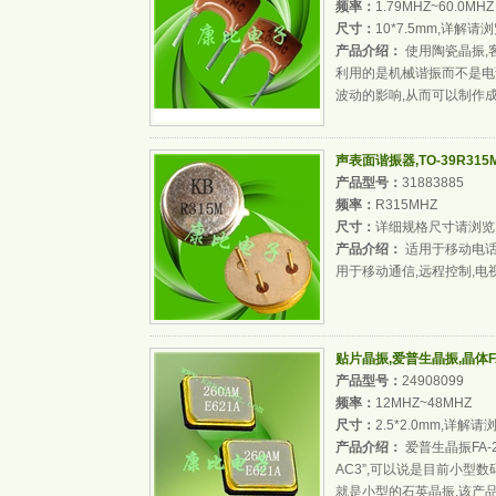
频率：
1.79MHZ~60.0MHZ
尺寸：
10*7.5mm,详解请
产品介绍：
使用陶瓷晶振,客
利用的是机械谐振而不是电
波动的影响,从而可以制作
声表面谐振器,TO-39R31
产品型号：
31883885
频率：
R315MHZ
尺寸：
详细规格尺寸请浏览
产品介绍：
适用于移动电话
用于移动通信,远程控制,电
贴片晶振,爱普生晶振,晶体FA
产品型号：
24908099
频率：
12MHZ~48MHZ
尺寸：
2.5*2.0mm,详解请
产品介绍：
爱普生晶振FA-20
AC3”,可以说是目前小型
就是小型的石英晶振,该产