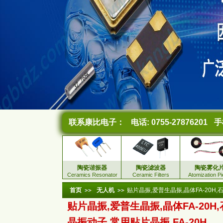
联系康比电子：
电话: 0755-27876201
手机
陶瓷谐振器
陶瓷滤波器
陶瓷雾化
Ceramics Resonator
Ceramic Filters
Atomization P
首页
无人机
贴片晶振,爱普生晶振,晶体FA-20H,石英
贴片晶振,爱普生晶振,晶体FA-20H
晶振动子,常用贴片晶振,FA-20H