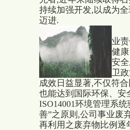
持续加强开发,以成为
迈进.
业责
健康
安全
卫政
成效日益显著,不仅符合
也能达到国际环保、安全
ISO14001环境管理
善”之原则,公司事业废
再利用之废弃物比例逐