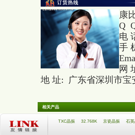
康
Q Q
电 话
手 机
Ema
网 
地 址: 广东省深圳市宝安
相关产品
TXC晶振
32.768K
京瓷晶振
石英