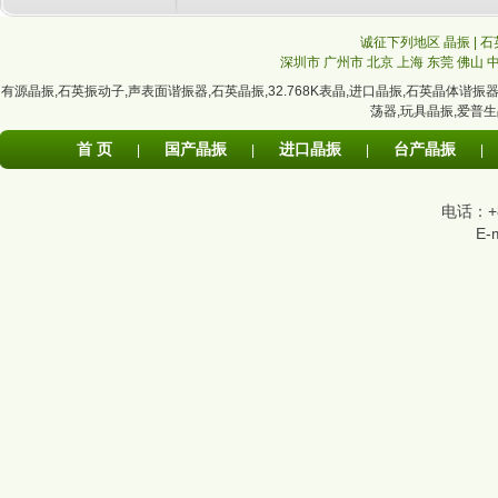
诚征下列地区 晶振 | 石
深圳市
广州市
北京
上海
东莞
佛山
有源晶振
,
石英振动子
,
声表面谐振器
,
石英晶振
,
32.768K表晶
,
进口晶振
,
石英晶体谐振
荡器
,
玩具晶振
,
爱普生
首 页
国产晶振
进口晶振
台产晶振
|
|
|
|
电话：+86
E-