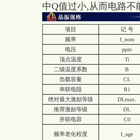
中Q值过小,从而电路不
项目
记 号
频率
f_nom
电压
ppm
顶点温度
Ti
二级温度系数
B
负载容量
CL
串联电阻
R1
绝对最大激励等级
DLmax.
推荐激励等级
DL
并联电容
C0
频率老化程度
f_age