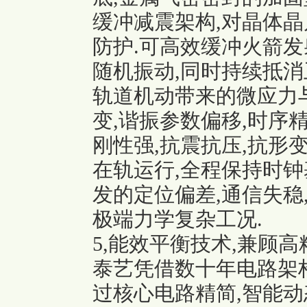
缓冲减震架构,对晶体晶
防护.可高效缓冲火箭发
随机振动,同时持续抵消
轨道机动带来的微应力
变,谐振参数偏移,时序
刚性强,抗震抗压,抗形
在轨运行,全程保持时钟
发的定位偏差,通信失稳
极端力学复杂工况.
5,能效平衡技术,兼顾
泰艺凭借数十年电路架
过核心电路精简,智能动