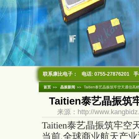
联系康比电子：
电话: 0755-27876201
手机
首页
晶振新闻
Taitien泰艺晶振筑牢空天通信
Taitien泰艺晶
来源：http://www.kangb
Taitien泰艺晶振筑
当前,全球商业航天产业