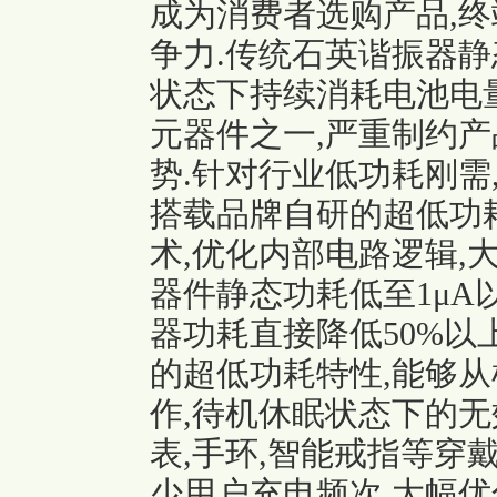
成为消费者选购产品,
争力.传统石英谐振器静
状态下持续消耗电池电
元器件之一,严重制约产
势.针对行业低功耗刚需,Si
搭载品牌自研的超低功
术,优化内部电路逻辑,
器件静态功耗低至1μA
器功耗直接降低50%以
的超低功耗特性,能够
作,待机休眠状态下的无
表,手环,智能戒指等穿
少用户充电频次,大幅优