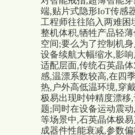
对智能戒指,超薄
智能穿
端,贴片式隐形IoT传
工程师往往陷入两难困境
整机体积,牺牲产品轻薄
空间;要么为了控制机身
设备续航大幅缩水,影响
适配层面,传统石英晶体
感,温漂系数较高,在四
热,户外高低温环境,穿
极易出现时钟精度漂移,
题;同时在设备运动震动
等场景中,石英晶体极易
成器件性能衰减,参数偏