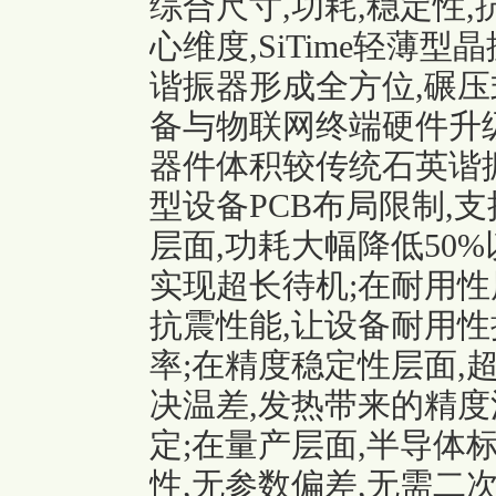
综合尺寸,功耗,稳定性,
心维度,SiTime
轻薄型晶
谐振器形成全方位,碾压
备与物联网终端硬件升级
器件体积较传统石英谐
型设备PCB布局限制,
层面,功耗大幅降低50
实现超长待机;在耐用性层
抗震性能,让设备耐用性
率;在精度稳定性层面,
决温差,发热带来的精度
定;在量产层面,半导体
性,无参数偏差,无需二