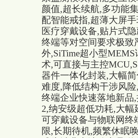
颜值,超长续航,多功能
配智能戒指,超薄大屏手
医疗穿戴设备,贴片式隐
终端等对空间要求极致
外,SiTime超小型M
术,可直接与主控MCU,
器件一体化封装,大幅简
难度,降低结构干涉风险
终端企业快速落地新品,
2,纳安级超低功耗,大
可穿戴设备与物联网终
限,长期待机,频繁休眠