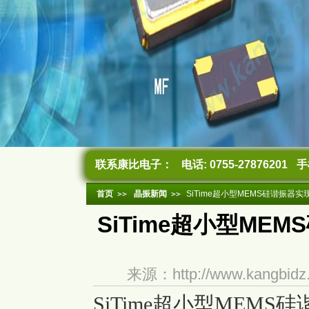
联系康比电子：
电话: 0755-27876201
手机
首页
晶振新闻
SiTime超小型MEMS硅谐振器
SiTime超小型M
来源：http://www.kangb
SiTime超小型MEM