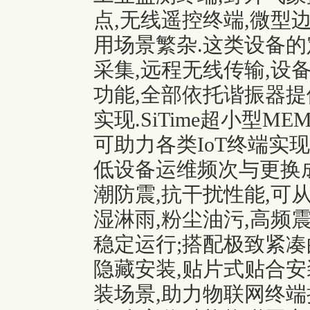
点,无线遥控终端,微型边
用场景繁杂.这类设备的
采集,远程无线传输,设
功能,全部依托谐振器提供
实现.SiTime超小型
可助力各类IoT终端实
低设备运维频次与更换成
潮防震,抗干扰性能,可
湿淋雨,粉尘油污,高频
稳定运行;搭配极致紧凑
隐藏安装,贴片式贴合安
装场景,助力物联网终端