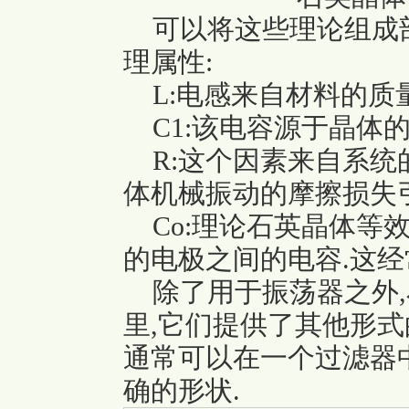
可以将这些理论组成
理属性:
L:电感来自材料的质量
C1:该电容源于晶体的
R:这个因素来自系统
体机械振动的摩擦损失引
Co:理论石英晶体等
的电极之间的电容.这经
除了用于振荡器之外,
里,它们提供了其他形式
通常可以在一个过滤器
确的形状.