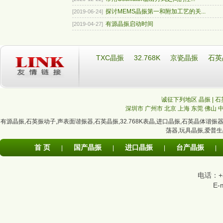
探讨MEMS晶振第一和附加工艺的关...
[2019-06-24]
有源晶振启动时间
[2019-04-27]
TXC晶振
32.768K
京瓷晶振
石英
诚征下列地区 晶振 | 石
深圳市
广州市
北京
上海
东莞
佛山
有源晶振
,
石英振动子
,
声表面谐振器
,
石英晶振
,
32.768K表晶
,
进口晶振
,
石英晶体谐振
荡器
,
玩具晶振
,
爱普生
首 页
国产晶振
进口晶振
台产晶振
|
|
|
|
电话：+86
E-