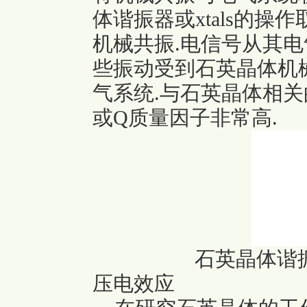
体谐振器或xtals的
机械共振.电信号从其电
些振动受到石英晶体机
气系统.与石英晶体相关
或Q质量因子非常高.
石英晶体谐振
压电效应