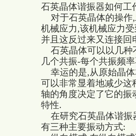
石英晶体谐振器如何工
对于石英晶体的操作,
机械应力,该机械应力受
并且这反过来又连接回电
石英晶体可以以几种不
几个共振-每个共振频率
幸运的是,从原始晶体
可以非常显着地减少这种
轴的角度决定了它的振动
特性.
在研究石英晶体谐振器
有三种主要振动方式: