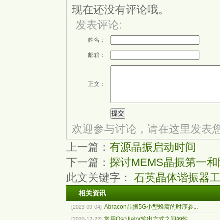
现在还没有评论哦。
发表评论:
姓名：
邮箱：
正文：
欢迎参与讨论，请在这里发表
上一篇：
有源晶振启动时间
下一篇：
探讨MEMS晶振第一
此文关键字：
石英晶体谐振器
相关资讯
Abracon晶振5G小型蜂窝的时序参...
[2023-09-04]
常用Oscillator输出方式之间的性...
[2020-12-22]