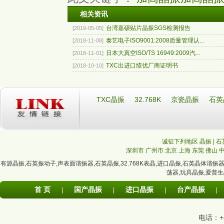
相关资讯
台湾嘉硕贴片晶振SGS检测报告
[2019-05-05]
泰艺电子ISO9001:2008质量管理认...
[2018-11-08]
日本大真空ISO/TS 16949:2009汽...
[2018-11-01]
TXC出进口绩优厂商证明书
[2018-10-10]
TXC晶振
32.768K
京瓷晶振
石英
诚征下列地区 晶振 | 石
深圳市
广州市
北京
上海
东莞
佛山
有源晶振
,
石英振动子
,
声表面谐振器
,
石英晶振
,
32.768K表晶
,
进口晶振
,
石英晶体谐振
荡器
,
玩具晶振
,
爱普生
首 页
国产晶振
进口晶振
台产晶振
|
|
|
|
电话：+86