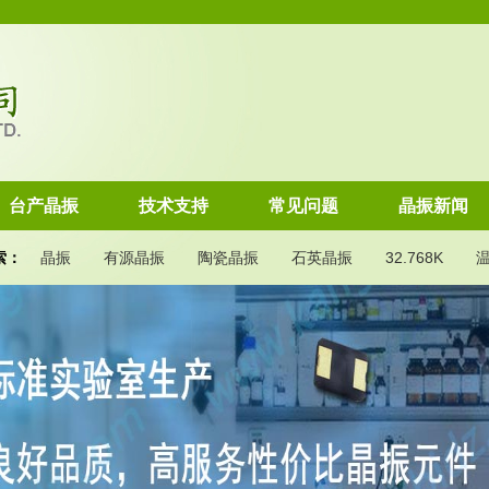
台产晶振
技术支持
常见问题
晶振新闻
索：
晶振
有源晶振
陶瓷晶振
石英晶振
32.768K