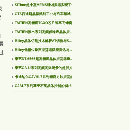
SiTime超小型MEMS硅谐振器实现了全...
求
CTS西迪斯晶振赋能工业与汽车领域...
保
TAITIEN高精度TCXO芯片筑牢飞蜂窝...
TAITIEN推出系列高频低噪声晶体振...
动
Bliley晶体切割技术解析AT切割与S...
展
Bliley低相位噪声振荡器赋能雷达与...
过
泰艺DT-6565超高精度晶体振荡器重...
泰艺OA-U系列高频高温场景的超低抖...
卡迪纳尔CJVHL7系列精密方波振荡的...
CJAL7系列基于石英晶体控制的锁相...