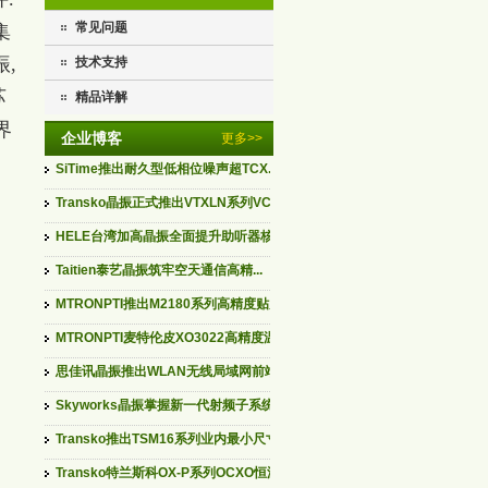
常见问题
集
,
技术支持
苏
精品详解
界
企业博客
更多>>
SiTime推出耐久型低相位噪声超TCX...
Transko晶振正式推出VTXLN系列VCT...
HELE台湾加高晶振全面提升助听器核...
Taitien泰艺晶振筑牢空天通信高精...
MTRONPTI推出M2180系列高精度贴片...
MTRONPTI麦特伦皮XO3022高精度温补...
思佳讯晶振推出WLAN无线局域网前端...
Skyworks晶振掌握新一代射频子系统...
Transko推出TSM16系列业内最小尺寸...
Transko特兰斯科OX-P系列OCXO恒温...