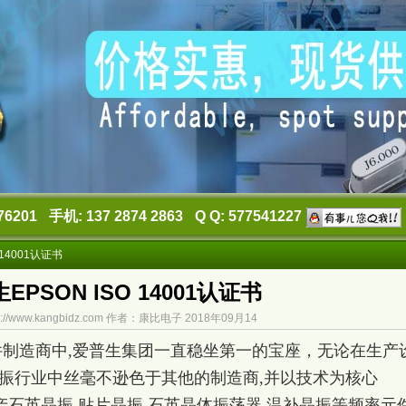
76201
手机: 137 2874 2863
Q Q: 577541227
 14001认证书
EPSON ISO 14001认证书
://www.kangbidz.com 作者：康比电子 2018年09月14
件制造商中,爱普生集团一直稳坐第一的宝座，无论在生产
晶振行业中丝毫不逊色于其他的制造商,并以技术为核心
产石英晶振,贴片晶振,
石英晶体振荡器
,温补晶振等频率元件