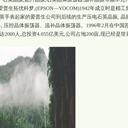
普生拓优科梦,(EPSON—YOCOM)1942年成立时是精工
英手表起家的爱普生公司到后续的生产压电石英晶振, 晶振
器, 压控晶体振荡器、温补晶体振荡器。1996年2月在中国
000人,总投资4.055亿美元,公司占地200亩,现已经是世