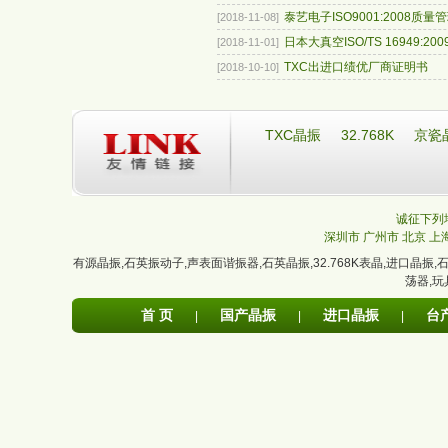
泰艺电子ISO9001:2008质量管理
[2018-11-08]
日本大真空ISO/TS 16949:2009
[2018-11-01]
TXC出进口绩优厂商证明书
[2018-10-10]
TXC晶振
32.768K
京瓷
诚征下列地
深圳市
广州市
北京
上
有源晶振
,
石英振动子
,
声表面谐振器
,
石英晶振
,
32.768K表晶
,
进口晶振
,
荡器
,
玩
首 页
国产晶振
进口晶振
台
|
|
|