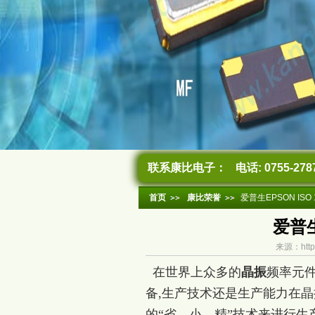
联系康比电子：
电话: 0755-278
首页
康比荣誉
爱普生EPSON ISO
爱普生
来源：http
在世界上众多的
晶振
频率元
备,生产技术还是生产能力在
的“省、小、精”技术来进行生