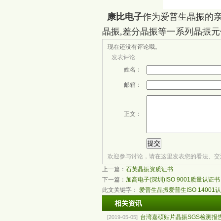
康比电子
作为爱普生晶振的亲
晶振,差分晶振等一系列晶振元件
现在还没有评论哦。
发表评论:
姓名：
邮箱：
正文：
欢迎参与讨论，请在这里发表您的看法、交
上一篇：
石英晶振资质证书
下一篇：
加高电子(深圳)ISO 9001质量认证书
此文关键字：
爱普生晶振
爱普生ISO 14001
相关资讯
台湾嘉硕贴片晶振SGS检测报
[2019-05-05]