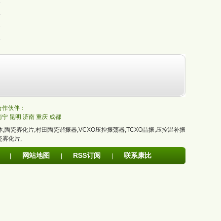
的合作伙伴：
南宁
昆明
济南
重庆
成都
体
,
陶瓷雾化片
,
村田陶瓷谐振器
,
VCXO压控振荡器
,
TCXO晶振
,
压控温补振
瓷雾化片
,
网站地图
RSS订阅
联系康比
|
|
|