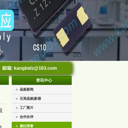
邮箱:
kangbidz@163.com
资讯中心
晶振新闻
石英晶振|影册
工厂图片
设
合作伙伴
康比荣誉
.