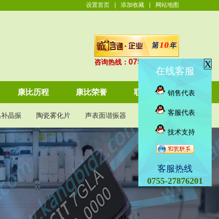
设置首页
|
添加收藏
|
网站地图
0755-27876201
咨询热线：
X
在线客服
康比历程
康比荣誉
联系康比
销售代表
客服代表
温补晶振
陶瓷雾化片
声表面谐振器
KDS晶振
技术支持
客服热线
0755-27876201