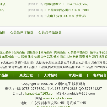
认...
村田制作所IATF 16949汽车安全认...
[2018-11-05]
汽...
NDK晶振集团苏州ISO 14001:2015...
[2018-10-23]
加高电子(深圳)ISO 9001质量认证...
[2018-09-28]
晶振
石英晶体谐振器
石英晶体振荡器
区 晶振 | 石英晶振 | 圆柱晶振 | 贴片晶振 | 陶瓷晶振 | 石英晶体谐振器 | 频率元件 
海
东莞
佛山
中山
顺德
珠海
杭州
温州
武汉
长沙
南京
大连
长春
西安
郑州
澳门
沈阳
石英晶体谐振器
,
温补晶振
,
圆柱晶振
,
陶瓷晶振
,
宽温晶振
,
手机晶振
,
贴片晶振
,
压电石英晶
具晶振
,
爱普生晶振
,
精工晶振
,
KDS晶振
,
西铁城晶振
,
KDS晶振DSX321G晶振
,
20mm陶
产晶振
康比历程
人才招聘
常见问题
客户留言
|
|
|
|
Copyright © 1996-2012 康比电子 版权所有
电话：+86-0755-27876201 手机:137 2874 2863 QQ:577541227
E-mail：
kangbidz@163.com
MSN:kangbidz@163.com
网站:
www.kangbidz.com
地址：广东深圳市宝安区67区6号庭威工业区