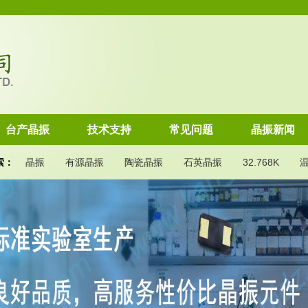
台产晶振
技术支持
常见问题
晶振新闻
索：
晶振
有源晶振
陶瓷晶振
石英晶振
32.768K