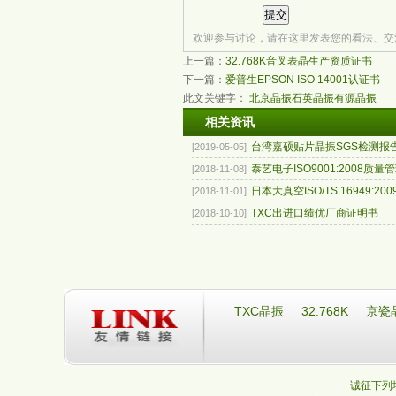
欢迎参与讨论，请在这里发表您的看法、交
上一篇：
32.768K音叉表晶生产资质证书
下一篇：
爱普生EPSON ISO 14001认证书
此文关键字：
北京晶振
石英晶振
有源晶振
相关资讯
台湾嘉硕贴片晶振SGS检测报
[2019-05-05]
泰艺电子ISO9001:2008质量管理
[2018-11-08]
日本大真空ISO/TS 16949:2009
[2018-11-01]
TXC出进口绩优厂商证明书
[2018-10-10]
TXC晶振
32.768K
京瓷
诚征下列地