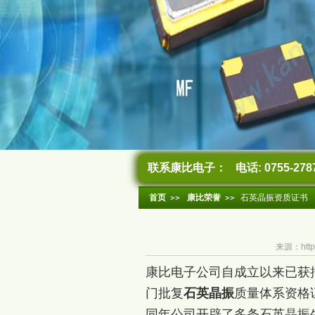
联系康比电子：
电话: 0755-278
首页
康比荣誉
石英晶振资质证书
来源：http
康比电子公司自成立以来已获批
门批复
石英晶振
质量体系资格
同年公司开辟了多条石英晶振