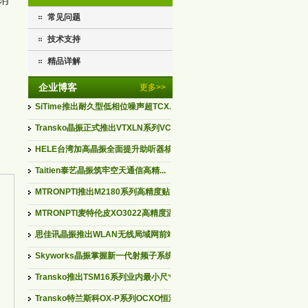
常见问题
技术支持
精品详解
企业博客
更多>>
SiTime推出耐久型低相位噪声超TCX...
Transko晶振正式推出VTXLN系列VCT...
HELE台湾加高晶振全面提升助听器核...
Taitien泰艺晶振筑牢空天通信高精...
MTRONPTI推出M2180系列高精度贴片...
MTRONPTI麦特伦皮XO3022高精度温补...
思佳讯晶振推出WLAN无线局域网前端...
Skyworks晶振掌握新一代射频子系统...
Transko推出TSM16系列业内最小尺寸...
Transko特兰斯科OX-P系列OCXO恒温...