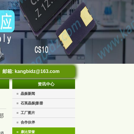
邮箱:
kangbidz@163.com
资讯中心
晶振新闻
石英晶振|影册
工厂图片
部
合作伙伴
康比荣誉
销