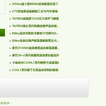
SiTime超小型MEMS硅谐振器实现了全...
CTS西迪斯晶振赋能工业与汽车领域...
TAITIEN高精度TCXO芯片筑牢飞蜂窝...
TAITIEN推出系列高频低噪声晶体振...
Bliley晶体切割技术解析AT切割与S...
Bliley低相位噪声振荡器赋能雷达与...
泰艺DT-6565超高精度晶体振荡器重...
泰艺OA-U系列高频高温场景的超低抖...
卡迪纳尔CJVHL7系列精密方波振荡的...
CJAL7系列基于石英晶体控制的锁相...
的合作伙伴：