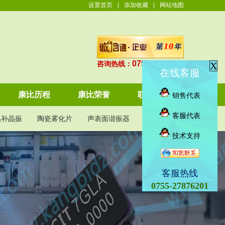
设置首页
|
添加收藏
|
网站地图
0755-27876201
咨询热线：
X
在线客服
康比历程
康比荣誉
联系康比
销售代表
客服代表
温补晶振
陶瓷雾化片
声表面谐振器
KDS晶振
技术支持
客服热线
0755-27876201