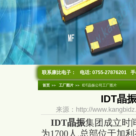
联系康比电子：
电话: 0755-27876201
手机
首页
工厂图片
IDT晶振公司工厂图片
IDT晶
来源：http://www.kangb
IDT晶振
集团成立时间
为1700人,总部位于加