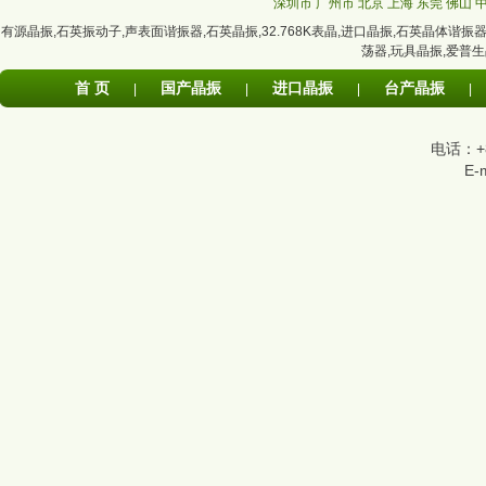
深圳市
广州市
北京
上海
东莞
佛山
有源晶振
,
石英振动子
,
声表面谐振器
,
石英晶振
,
32.768K表晶
,
进口晶振
,
石英晶体谐振
荡器
,
玩具晶振
,
爱普生
首 页
国产晶振
进口晶振
台产晶振
|
|
|
|
电话：+86
E-