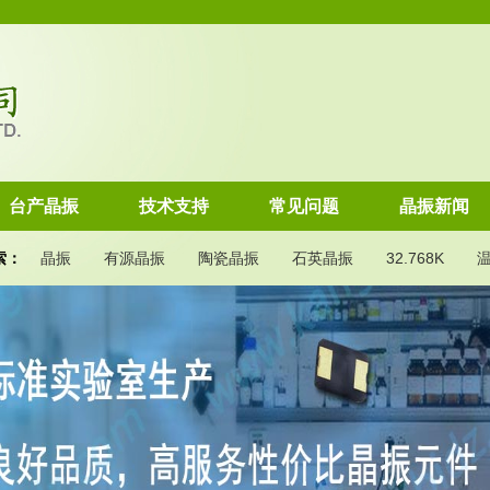
台产晶振
技术支持
常见问题
晶振新闻
索：
晶振
有源晶振
陶瓷晶振
石英晶振
32.768K