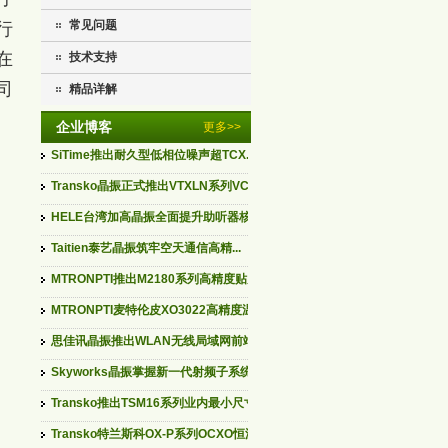
常见问题
行
在
技术支持
司
精品详解
企业博客
更多>>
SiTime推出耐久型低相位噪声超TCX...
Transko晶振正式推出VTXLN系列VCT...
HELE台湾加高晶振全面提升助听器核...
Taitien泰艺晶振筑牢空天通信高精...
MTRONPTI推出M2180系列高精度贴片...
MTRONPTI麦特伦皮XO3022高精度温补...
思佳讯晶振推出WLAN无线局域网前端...
Skyworks晶振掌握新一代射频子系统...
Transko推出TSM16系列业内最小尺寸...
Transko特兰斯科OX-P系列OCXO恒温...