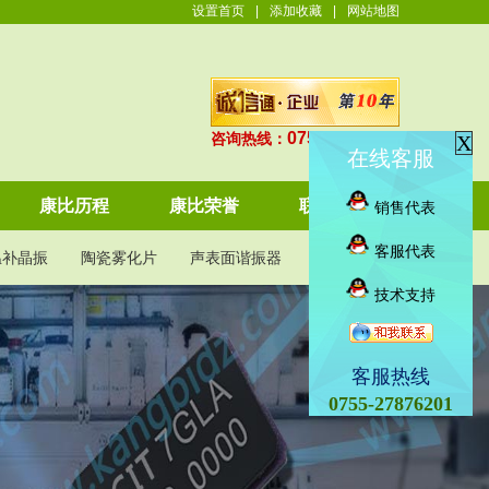
设置首页
|
添加收藏
|
网站地图
0755-27876201
咨询热线：
X
在线客服
康比历程
康比荣誉
联系康比
销售代表
客服代表
温补晶振
陶瓷雾化片
声表面谐振器
KDS晶振
技术支持
客服热线
0755-27876201