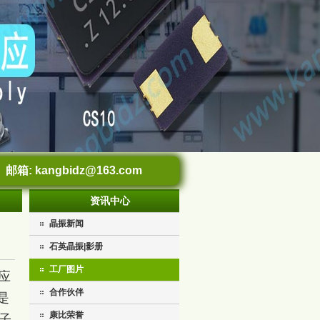
邮箱:
kangbidz@163.com
资讯中心
晶振新闻
石英晶振|影册
工厂图片
应
合作伙伴
是
康比荣誉
子