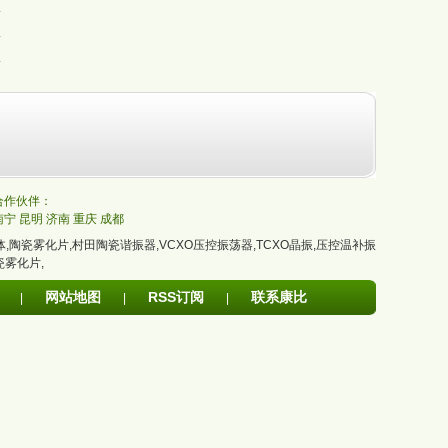
的合作伙伴：
南宁
昆明
济南
重庆
成都
体
,
陶瓷雾化片
,
村田陶瓷谐振器
,
VCXO压控振荡器
,
TCXO晶振
,
压控温补振
瓷雾化片
,
网站地图
RSS订阅
联系康比
|
|
|