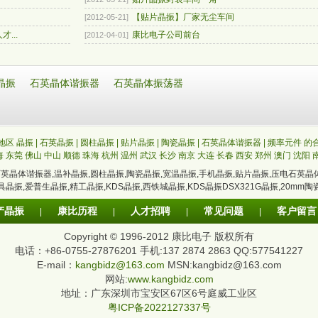
【贴片晶振】厂家无尘车间
[2012-05-21]
...
康比电子公司前台
[2012-04-01]
晶振
石英晶体谐振器
石英晶体振荡器
区 晶振 | 石英晶振 | 圆柱晶振 | 贴片晶振 | 陶瓷晶振 | 石英晶体谐振器 | 频率元件 
海
东莞
佛山
中山
顺德
珠海
杭州
温州
武汉
长沙
南京
大连
长春
西安
郑州
澳门
沈阳
石英晶体谐振器
,
温补晶振
,
圆柱晶振
,
陶瓷晶振
,
宽温晶振
,
手机晶振
,
贴片晶振
,
压电石英晶
具晶振
,
爱普生晶振
,
精工晶振
,
KDS晶振
,
西铁城晶振
,
KDS晶振DSX321G晶振
,
20mm陶
产晶振
康比历程
人才招聘
常见问题
客户留言
|
|
|
|
Copyright © 1996-2012 康比电子 版权所有
电话：+86-0755-27876201 手机:137 2874 2863 QQ:577541227
E-mail：
kangbidz@163.com
MSN:kangbidz@163.com
网站:
www.kangbidz.com
地址：广东深圳市宝安区67区6号庭威工业区
粤ICP备2022127337号