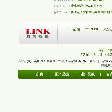
康比参观EPSON开发部
[2012-05-21]
康比电子爱普生晶振集团直招人才
[2012-05-21]
TXC晶振
32.768K
京瓷
诚征下列地
深圳市
广州市
北京
上
有源晶振
,
石英振动子
,
声表面谐振器
,
石英晶振
,
32.768K表晶
,
进口晶振
,
荡器
,
玩
首 页
国产晶振
进口晶振
台
|
|
|