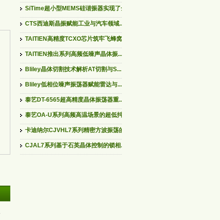
SiTime超小型MEMS硅谐振器实现了全...
CTS西迪斯晶振赋能工业与汽车领域...
TAITIEN高精度TCXO芯片筑牢飞蜂窝...
TAITIEN推出系列高频低噪声晶体振...
Bliley晶体切割技术解析AT切割与S...
Bliley低相位噪声振荡器赋能雷达与...
泰艺DT-6565超高精度晶体振荡器重...
泰艺OA-U系列高频高温场景的超低抖...
卡迪纳尔CJVHL7系列精密方波振荡的...
CJAL7系列基于石英晶体控制的锁相...