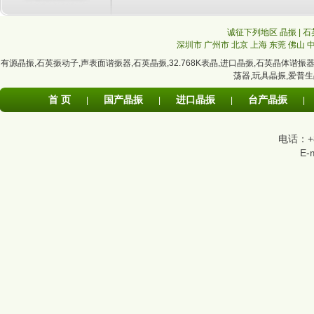
诚征下列地区 晶振 | 石
深圳市
广州市
北京
上海
东莞
佛山
有源晶振
,
石英振动子
,
声表面谐振器
,
石英晶振
,
32.768K表晶
,
进口晶振
,
石英晶体谐振
荡器
,
玩具晶振
,
爱普生
首 页
国产晶振
进口晶振
台产晶振
|
|
|
|
电话：+86
E-