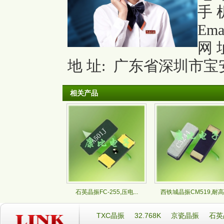
手 机
Ema
网 
地 址: 广东省深圳市宝安
相关产品
石英晶振FC-255,压电...
西铁城晶振CM519,耐高.
TXC晶振
32.768K
京瓷晶振
石英