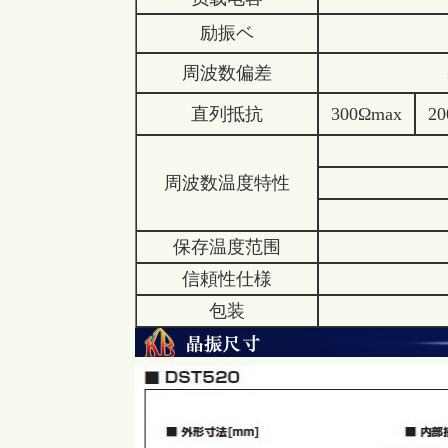
励振ベ
周波数偏差
±30×1
直列抵抗
300Ωmax
2
±50×
周波数温度特性
±100×
±200×
保存温度范围
信頼性仕様
包装