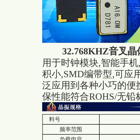
32.768KHZ
音叉晶体
用于时钟模块,智能手机
积小,SMD编带型,可
泛应用到各种小巧的便
保性能符合ROHS/无铅
料号
频率范围
负载电容
S