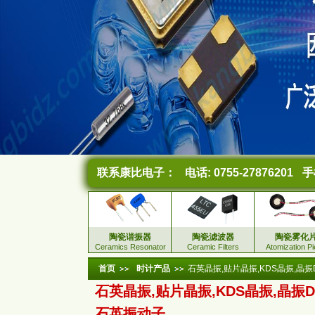
联系康比电子：
电话: 0755-27876201
手机
陶瓷谐振器
陶瓷滤波器
陶瓷雾化
Ceramics Resonator
Ceramic Filters
Atomization P
首页
时计产品
石英晶振,贴片晶振,KDS晶振,晶振
石英晶振,贴片晶振,KDS晶振,晶振DS
石英振动子