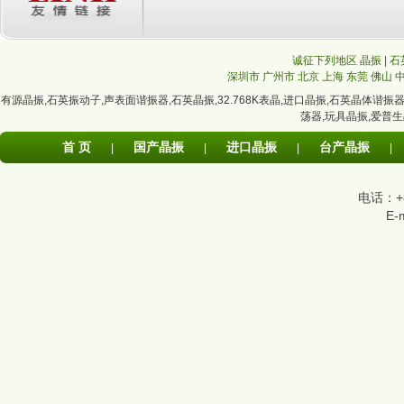
诚征下列地区 晶振 | 石
深圳市
广州市
北京
上海
东莞
佛山
有源晶振
,
石英振动子
,
声表面谐振器
,
石英晶振
,
32.768K表晶
,
进口晶振
,
石英晶体谐振
荡器
,
玩具晶振
,
爱普生
首 页
国产晶振
进口晶振
台产晶振
|
|
|
|
电话：+86
E-