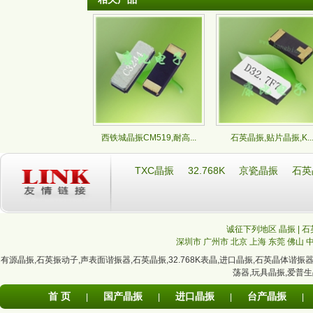
西铁城晶振CM519,耐高...
石英晶振,贴片晶振,K..
TXC晶振
32.768K
京瓷晶振
石英
诚征下列地区 晶振 | 石
深圳市
广州市
北京
上海
东莞
佛山
有源晶振
,
石英振动子
,
声表面谐振器
,
石英晶振
,
32.768K表晶
,
进口晶振
,
石英晶体谐振
荡器
,
玩具晶振
,
爱普生
首 页
国产晶振
进口晶振
台产晶振
|
|
|
|