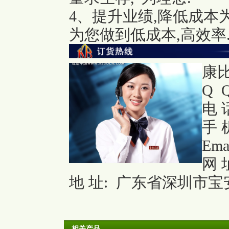
4、提升业绩,降低成本
为您做到低成本,高效率
康
Q Q
电 话
手 机
Ema
网 
地 址: 广东省深圳市宝安
相关产品