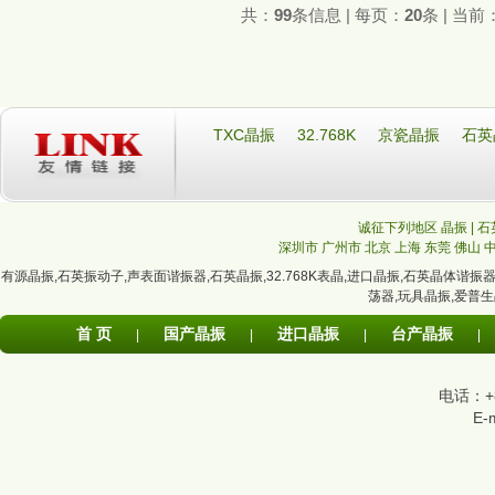
共：
99
条信息 | 每页：
20
条 | 当前
TXC晶振
32.768K
京瓷晶振
石英
诚征下列地区 晶振 | 石
深圳市
广州市
北京
上海
东莞
佛山
有源晶振
,
石英振动子
,
声表面谐振器
,
石英晶振
,
32.768K表晶
,
进口晶振
,
石英晶体谐振
荡器
,
玩具晶振
,
爱普生
首 页
国产晶振
进口晶振
台产晶振
|
|
|
|
电话：+86
E-