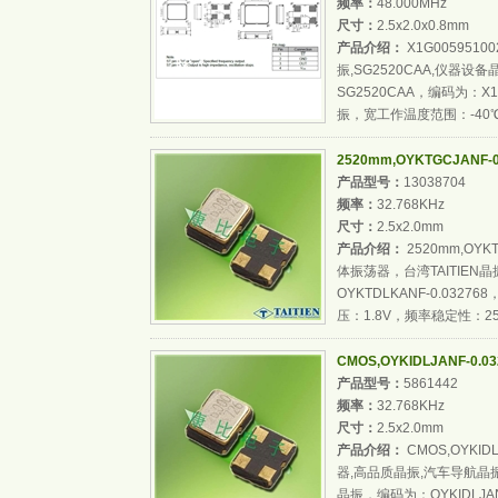
频率：
48.000MHz
尺寸：
2.5x2.0x0.8mm
产品介绍：
X1G0059510
振,SG2520CAA,仪器
SG2520CAA，编码为：X1
振，宽工作温度范围：-40℃至
2520mm,OYKTGCJANF-0
产品型号：
13038704
频率：
32.768KHz
尺寸：
2.5x2.0mm
产品介绍：
2520mm,OYKT
体振荡器，台湾TAITIE
OYKTDLKANF-0.032
压：1.8V，频率稳定性：25p
CMOS,OYKIDLJANF-0.032
产品型号：
5861442
频率：
32.768KHz
尺寸：
2.5x2.0mm
产品介绍：
CMOS,OYKIDLJ
器,高品质晶振,汽车导航晶振
晶振，编码为：OYKIDLJA