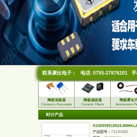
联系康比电子：
电话: 0755-27876201
手机
陶瓷谐振器
陶瓷滤波器
陶瓷雾化
Ceramics Resonator
Ceramic Filters
Atomization P
时计产品
X1G0059510024,48MH
产品型号：
73140385