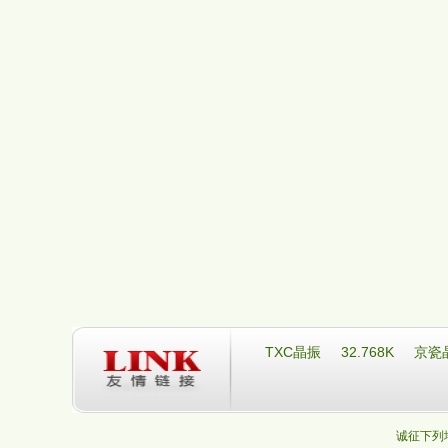
TXC晶振
32.768K
京瓷
诚征下列地