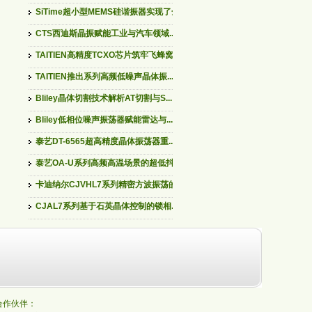
SiTime超小型MEMS硅谐振器实现了全...
CTS西迪斯晶振赋能工业与汽车领域...
TAITIEN高精度TCXO芯片筑牢飞蜂窝...
TAITIEN推出系列高频低噪声晶体振...
Bliley晶体切割技术解析AT切割与S...
Bliley低相位噪声振荡器赋能雷达与...
泰艺DT-6565超高精度晶体振荡器重...
泰艺OA-U系列高频高温场景的超低抖...
卡迪纳尔CJVHL7系列精密方波振荡的...
CJAL7系列基于石英晶体控制的锁相...
的合作伙伴：