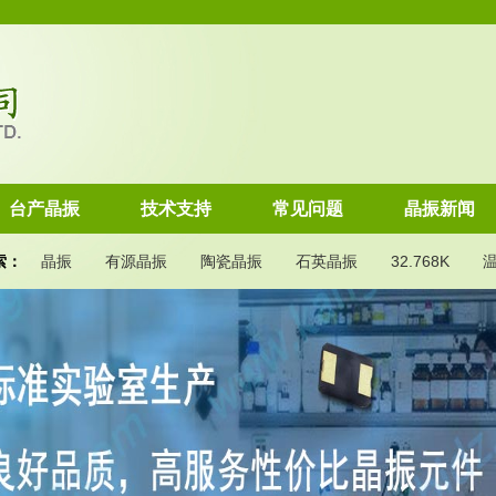
台产晶振
技术支持
常见问题
晶振新闻
索：
晶振
有源晶振
陶瓷晶振
石英晶振
32.768K