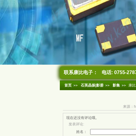
联系康比电子：
电话: 0755-278
首页
石英晶振|影册
影集
康比
来源：htt
现在还没有评论哦。
发表评论:
姓名：