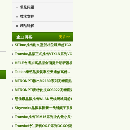
常见问题
技术支持
精品详解
企业博客
更多>>
SiTime推出耐久型低相位噪声超TCX...
Transko晶振正式推出VTXLN系列VCT...
HELE台湾加高晶振全面提升助听器核...
Taitien泰艺晶振筑牢空天通信高精...
MTRONPTI推出M2180系列高精度贴片...
MTRONPTI麦特伦皮XO3022高精度温补...
思佳讯晶振推出WLAN无线局域网前端...
Skyworks晶振掌握新一代射频子系统...
Transko推出TSM16系列业内最小尺寸...
Transko特兰斯科OX-P系列OCXO恒温...