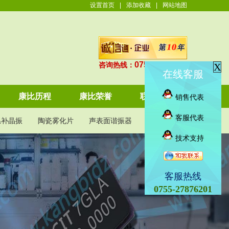
设置首页
|
添加收藏
|
网站地图
0755-27876201
咨询热线：
X
在线客服
康比历程
康比荣誉
联系康比
销售代表
客服代表
温补晶振
陶瓷雾化片
声表面谐振器
KDS晶振
技术支持
客服热线
0755-27876201