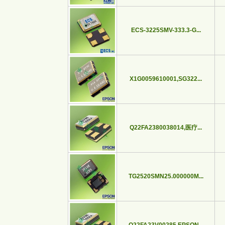
ECS-3225SMV-333.3-G...
X1G0059610001,SG322...
Q22FA2380038014,医疗...
TG2520SMN25.000000M...