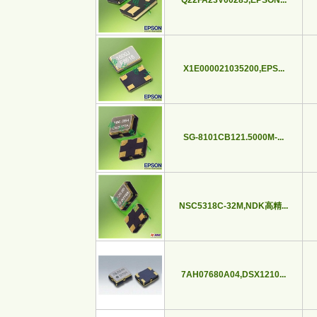
Q22FA23V00285,EPSON...
X1E000021035200,EPS...
SG-8101CB121.5000M-...
NSC5318C-32M,NDK高精...
7AH07680A04,DSX1210...