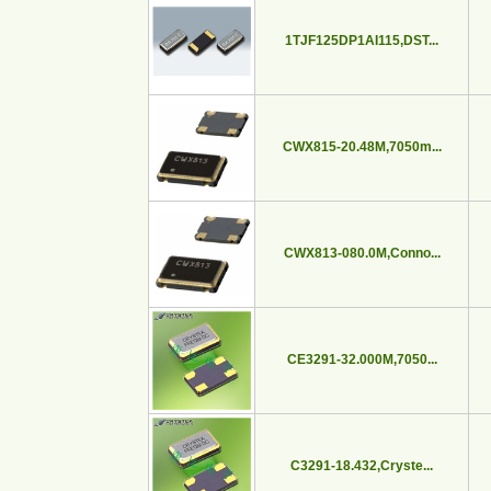
1TJF125DP1AI115,DST...
CWX815-20.48M,7050m...
CWX813-080.0M,Conno...
CE3291-32.000M,7050...
C3291-18.432,Cryste...