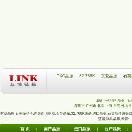
TXC晶振
32.768K
京瓷晶振
石英
诚征下列地区 晶振 | 石
深圳市
广州市
北京
上海
东莞
佛山
有源晶振
,
石英振动子
,
声表面谐振器
,
石英晶振
,
32.768K表晶
,
进口晶振
,
石英晶体谐振
荡器
,
玩具晶振
,
爱普生
首 页
国产晶振
进口晶振
台产晶振
|
|
|
|