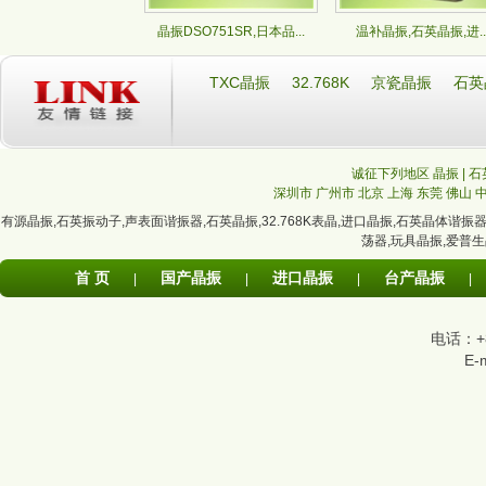
晶振DSO751SR,日本品...
温补晶振,石英晶振,进..
TXC晶振
32.768K
京瓷晶振
石英
诚征下列地区 晶振 | 石
深圳市
广州市
北京
上海
东莞
佛山
有源晶振
,
石英振动子
,
声表面谐振器
,
石英晶振
,
32.768K表晶
,
进口晶振
,
石英晶体谐振
荡器
,
玩具晶振
,
爱普生
首 页
国产晶振
进口晶振
台产晶振
|
|
|
|
电话：+86
E-