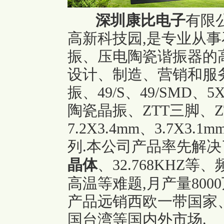
深圳康比电子
有限
高新科技园,是专业从
振、压电陶瓷谐振器的
设计、制造、营销和服务
振、49/S、49/SMD、5X
陶瓷晶振、ZTT三脚、
7.2X3.4mm、3.7X3.
列.本公司产品率先解
晶体
、32.768KHZ
高温等难题,月产量800
产品远销西欧一带国家
国台湾等国内外市场.