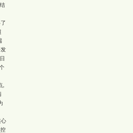
相结
得了
超
端
研发
,日
个
模
,
精
为
核心
管控