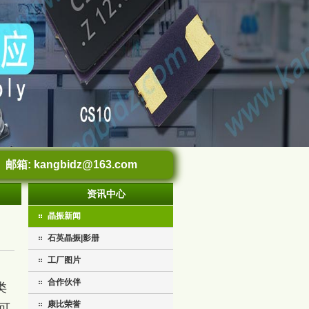
邮箱:
kangbidz@163.com
资讯中心
晶振新闻
石英晶振|影册
工厂图片
合作伙伴
类
康比荣誉
可