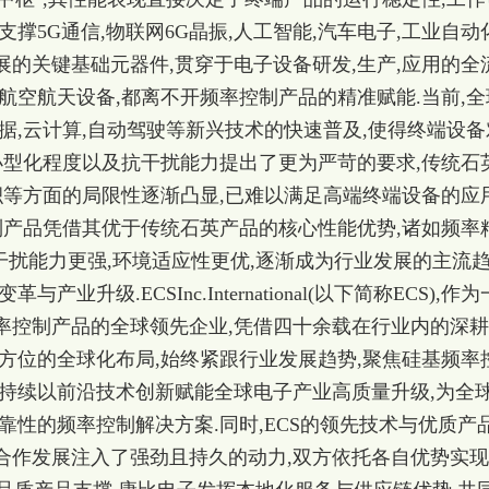
支撑5G通信,
物联网6G晶振
,人工智能,汽车电子,工业自动
的关键基础元器件,贯穿于电子设备研发,生产,应用的全
航空航天设备,都离不开频率控制产品的精准赋能.当前,全
据,云计算,自动驾驶等新兴技术的快速普及,使得终端设备
小型化程度以及抗干扰能力提出了更为严苛的要求,传统石
积等方面的局限性逐渐凸显,已难以满足高端终端设备的应
制产品凭借其优于传统石英产品的核心性能优势,诸如频率
抗干扰能力更强,环境适应性更优,逐渐成为行业发展的主流
业升级.ECSInc.International(以下简称ECS),作为
率控制产品的全球领先企业,凭借四十余载在行业内的深
方位的全球化布局,始终紧跟行业发展趋势,聚焦硅基频率
,持续以前沿技术创新赋能全球电子产业高质量升级,为全
靠性的频率控制解决方案.同时,ECS的领先技术与优质产品
合作发展注入了强劲且持久的动力,双方依托各自优势实