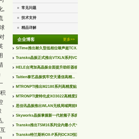
常见问题
化,
流
技术支持
球
精品详解
对
企业博客
更多>>
英
SiTime推出耐久型低相位噪声超TCX...
用
Transko晶振正式推出VTXLN系列VCT...
精
HELE台湾加高晶振全面提升助听器核...
趋
Taitien泰艺晶振筑牢空天通信高精...
一
MTRONPTI推出M2180系列高精度贴片...
耕积
MTRONPTI麦特伦皮XO3022高精度温补...
控
思佳讯晶振推出WLAN无线局域网前端...
球
Skyworks晶振掌握新一代射频子系统...
,
Transko推出TSM16系列业内最小尺寸...
现互
Transko特兰斯科OX-P系列OCXO恒温...