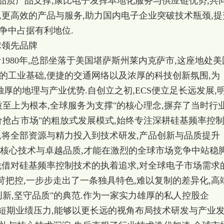
高品质产品支撑,康比电子发挥本地化服务与供应链优势,共
,更高效的产品与服务,助力国内电子企业突破技术瓶颈,提
争中占据有利地位.
球领先品牌
al正式成立于1980年,总部坐落于美国堪萨斯州莱内克萨市,这座地处
的工业基础,便捷的交通网络以及浓厚的科技创新氛围,为
独厚的地理与产业优势.自创立之初,ECS便立足长远发展,
质至上为根本,全球服务为支撑"的核心理念,摒弃了当时行
价抢占市场"的粗放式发展模式,始终专注深耕硅基频率控
,将全部资源与精力投入到技术研发,产品创新与品质提升
借核心技术与卓越品质,才能在激烈的全球市场竞争中站稳
凭借对硅基频率控制技术的执着追求,对全球电子市场需求
把控,一步步走出了一条独具特色,难以复制的差异化,高
创新,坚守品质"的典范.作为一家实力雄厚的私人控股企
的短期业绩压力,能够以更长远的视角布局技术研发与产业