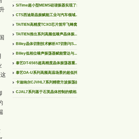
同
SiTime超小型MEMS硅谐振器实现了全...
升
CTS西迪斯晶振赋能工业与汽车领域...
TAITIEN高精度TCXO芯片筑牢飞蜂窝...
TAITIEN推出系列高频低噪声晶体振...
美国
Bliley晶体切割技术解析AT切割与S...
Bliley低相位噪声振荡器赋能雷达与...
明
泰艺DT-6565超高精度晶体振荡器重...
业
泰艺OA-U系列高频高温场景的超低抖...
制这
卡迪纳尔CJVHL7系列精密方波振荡的...
CJAL7系列基于石英晶体控制的锁相...
脚
的
端
发