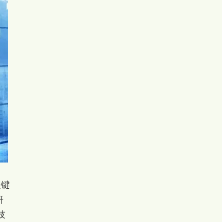
关键
研
技