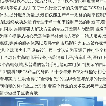
礼与核心技术沉淀,先后克服了行业技术迭代加速,全球市
治影响等诸多挑战.在每一次行业变革的关键节点,ECS都能
体系,提升服务质量,从最初仅能生产单一规格的频率控制
性能,最终成功从最初专注于单一频率控制产品的制造商,稳
,同步,连接和磁力解决方案的专业开发商与制造商,业务
够为客户提供从核心元器件到整体解决方案的一站式服务.
底蕴,完善的服务体系以及强大的市场影响力,ECS被多家
tner等)和全球顶尖电子设备设计师一致认定为无源元件行业全
于全球各类高端电子设备,涵盖消费电子,汽车电子,医疗电
等多个高端领域,从普通的智能手机,笔记本电脑,到复杂的自
站,都能看到ECS产品的身影.四十余年来,ECS始终坚守初心
着与实力,生动诠释了"全球领先"的品牌价值与深厚的行
控制领域的标杆企业,更引领着整个行业的技术发展与产品
进步做出了重要贡献.