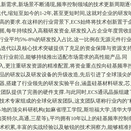
,新需求,新场景不断涌现,频率控制领域的技术更新周期逐
迭代,缩短至如今的1-2年,甚至更短时间,这就对企业的研发
高的要求.在这样的行业背景下,ECS始终将技术创新置于
摇,每年持续投入高额研发资金,研发投入占企业年度营收
超行业平均5%-8%的研发投入占比,这一比例在无源元件行
品迭代以及核心技术突破提供了充足的资金保障与资源支持
在行业前沿,能够持续推出适配市场需求的高性能产品.同
投入,更注重研发资源的精准配置,将资金重点投向硅基频率
产品的研发以及研发设备的升级改造,先后引进了全球顶尖
器,搭建了行业领先的研发实验平台,涵盖硅基材料研发,芯
发团队提供了完善的硬件支撑.与此同时,
ECS通讯晶振
组建
技术专家组成的全球化研发团队,这支团队堪称行业内的"
各地的顶尖科研机构(如麻省理工学院,斯坦福大学,清华大
英特尔,高通,三星等),平均拥有10年以上的硅基频率控制
术积累,丰富的实战经验以及敏锐的技术洞察力,能够精准