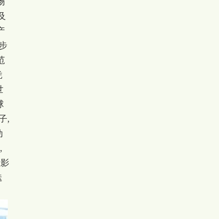
场
及
产
步
范
凭
世
球
子,
动
,
业影
迭