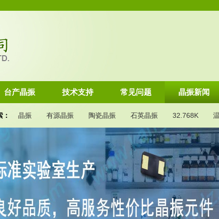
台产晶振
技术支持
常见问题
晶振新闻
索：
晶振
有源晶振
陶瓷晶振
石英晶振
32.768K