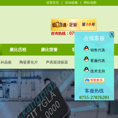
设置首页
|
添加收藏
|
网站地图
0755-27876201
咨询热线：
X
在线客服
康比历程
康比荣誉
联系康比
销售代表
客服代表
温补晶振
陶瓷雾化片
声表面谐振器
KDS晶振
技术支持
客服热线
0755-27876201