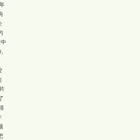
年
响
企
的
业中
,
控
的
片
了
精
学
领
把