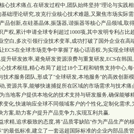
核心技术痛点.在研发过程中,团队始终坚持"理论与实践
的基础理论研究,攻克行业核心技术难题,又聚焦市场实际需
产品创新,在硅基晶体,振荡器,谐振器等核心产品领域,取
产权,累计申请全球专利超过1000项,其中发明专利占比
行业空白,多次引领行业技术变革,成功打破了国外企业在高
让ECS在全球市场竞争中掌握了核心话语权.为实现全球
提升研发效率,避免研发资源浪费与重复研发,ECS在韩国
核心技术枢纽,精心布局了超过18个工程和销售支持中心,每
技术服务团队,形成了"全球研发,本地服务"的高效创新
动,资源共享,能够快速捕捉所在区域的市场需求与技术痛点
时为当地客户提供本地化的技术支持与研发服务,确保能够
变化,快速响应全球不同领域客户的个性化,定制化需求,
方案,助力客户提升产品竞争力,实现互利共赢.
精益求精,追求极致的态度,将"品质零缺陷"作为产品生产的
标"的最低标准,建立了一套远超国际标准的企业内部品质