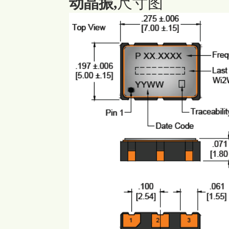
尺寸图
动晶振
,