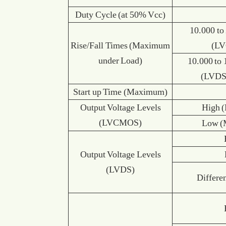
Duty Cycle (at 50% Vcc)
10.000 t
Rise/Fall Times (Maximum
(L
under Load)
10.000 to
(LVDS
Start up Time (Maximum)
Output Voltage Levels
High 
(LVCMOS)
Low (
Output Voltage Levels
(LVDS)
Differen