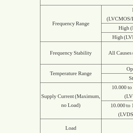
(LVCMOS/
Frequency Range
High 
High (L
Frequency Stability
All Causes
Op
Temperature Range
S
10.000 t
Supply Current (Maximum,
(L
no Load)
10.000 to
(LVDS
Load