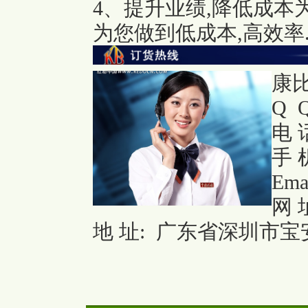
4、提升业绩,降低成本
为您做到低成本,高效率
康
Q Q
电 话
手 机
Ema
网 
地 址: 广东省深圳市宝安