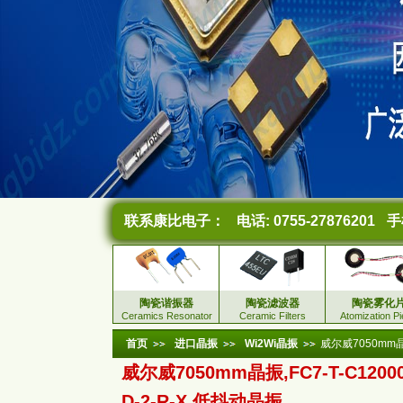
联系康比电子：
电话: 0755-27876201
手机
陶瓷谐振器
陶瓷滤波器
陶瓷雾化
Ceramics Resonator
Ceramic Filters
Atomization P
首页
进口晶振
Wi2Wi晶振
威尔威7050mm晶振
威尔威7050mm晶振,FC7-T-C12000
D-2-R-X,低抖动晶振