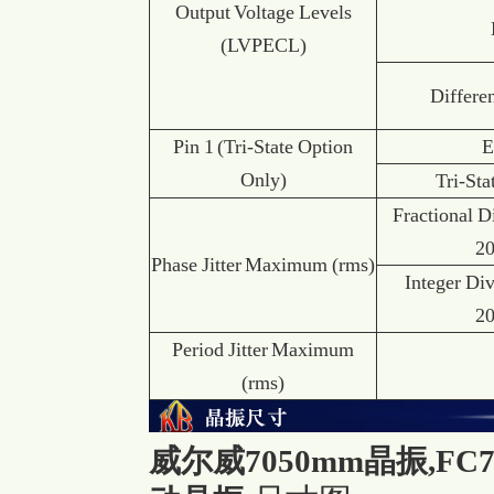
Output Voltage Levels
(LVPECL)
Differen
Pin 1 (Tri-State Option
E
Only)
Tri-Sta
Fractional D
2
Phase Jitter Maximum (rms)
Integer Di
2
Period Jitter Maximum
(rms)
威尔威7050mm晶振,FC7-T