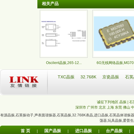
相关产品
Oscilent晶振,265-12...
6G无线网络晶振,MG70..
TXC晶振
32.768K
京瓷晶振
石英
诚征下列地区 晶振 | 石
深圳市
广州市
北京
上海
东莞
佛山
有源晶振
,
石英振动子
,
声表面谐振器
,
石英晶振
,
32.768K表晶
,
进口晶振
,
石英晶体谐振
荡器
,
玩具晶振
,
爱普生
首 页
国产晶振
进口晶振
台产晶振
|
|
|
|