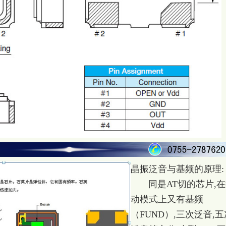
晶振泛音与基频的原理:
同是AT切的芯片,在
动模式上又有基频
（FUND）,三次泛音,五