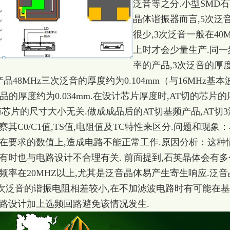
泛音等之分.小型SMD
晶体谐振器而言,5次泛
很少,3次泛音一般在40
上时才会少量生产.同一
率的产品,3次泛音的厚
48MHz三次泛音的厚度约为0.104mm（与16MHz基本
品的厚度约为0.034mm.在设计芯片厚度时,AT切的芯片的
芯片的尺寸大小无关.做成成品后的AT切基频产品,AT切3
其C0/C1值,TS值,电阻值及TC特性来区分.问题和现象
在要求的数值上,造成电路不能正常工作.原因分析：这种
有时也与电路设计不合理有关. 前面提到,石英晶体会有多
频率在20MHZ以上,尤其是泛音晶体易产生寄生响应.泛音
次泛音的谐振电阻相差较小,在不加滤波电路时有可能在
路设计加上选频回路避免该情况发生.