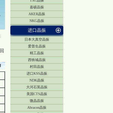
TXC晶振
嘉硕晶振
AKER晶振
NKG晶振
进口晶振
供
日本大真空晶振
爱普生晶振
R回
精工晶振
西铁城晶振
村田晶振
进口KSS晶振
NDK晶振
大河石英晶振
美国CTS晶振
微晶晶振
Abracon晶振