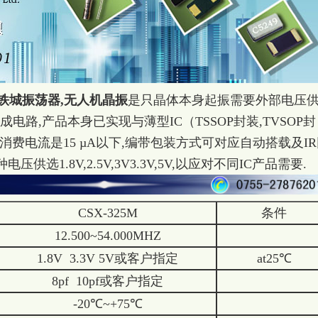
,西铁城振荡器,无人机晶振
是只晶体本身起振需要外部电压
成电路,产品本身已实现与薄型IC（TSSOP封装,TVSOP封
消费电流是15 µA以下,编带包装方式可对应自动搭载及I
选1.8V,2.5V,3V3.3V,5V,以应对不同IC产品需要.
CSX-325M
条件
12.500~54.000MHZ
1.8V 3.3V 5V或客户指定
at25℃
8pf 10pf或客户指定
-20℃~+75℃