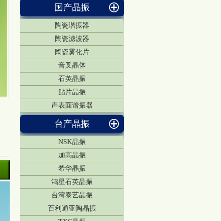
国产晶振
陶瓷谐振器
陶瓷滤波器
陶瓷雾化片
音叉晶体
石英晶振
贴片晶振
声表面谐振器
台产晶振
NSK晶振
加高晶振
希华晶振
鸿星石英晶振
台湾泰艺晶振
百利通亚陶晶振