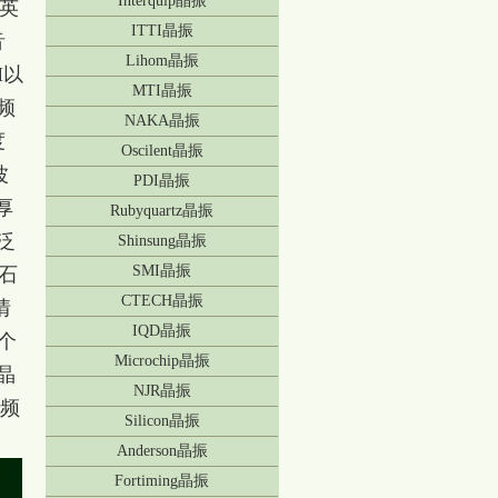
Interquip晶振
石英
ITTI晶振
音
Lihom晶振
M以
MTI晶振
频
NAKA晶振
度
Oscilent晶振
波
PDI晶振
厚
Rubyquartz晶振
泛
Shinsung晶振
SMI晶振
：石
CTECH晶振
情
IQD晶振
个
Microchip晶振
晶
NJR晶振
基频
Silicon晶振
Anderson晶振
Fortiming晶振