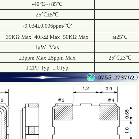
-40℃~+85℃
25℃±5℃
-0.034±0.006ppm/℃²
35KΩ Max 40KΩ Max 50KΩ Max
at25℃
1μW Max
±3ppm Max ±5ppm Max
25℃±3℃
1.2PF Typ 1.0Typ