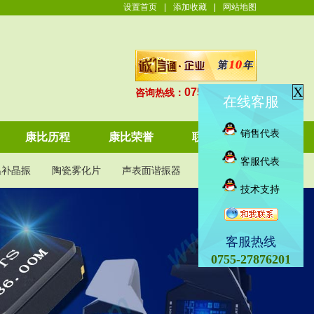
设置首页
|
添加收藏
|
网站地图
X
0755-27876201
咨询热线：
在线客服
销售代表
康比历程
康比荣誉
联系康比
客服代表
温补晶振
陶瓷雾化片
声表面谐振器
KDS晶振
技术支持
客服热线
0755-27876201