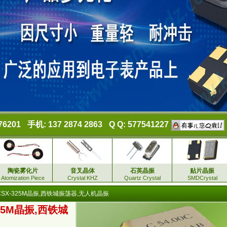
76201
手机: 137 2874 2863
Q Q: 577541227
陶瓷雾化片
音叉晶体
石英晶振
贴片晶振
Atomization Piece
Crystal KHZ
Quartz Crystal
SMDCrystal
SX-325M晶振,西铁城振荡器,无人机晶振
25M晶振,西铁城