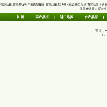
有源晶振
,
石英振动子
,
声表面谐振器
,
石英晶振
,
32.768K表晶
,
进口晶振
,
石英晶体谐振
荡器
,
玩具晶振
,
爱普生
首 页
国产晶振
进口晶振
台产晶振
|
|
|
|
电话：+86
E-