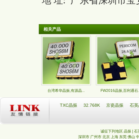
地 址: 广东省深圳市宝安
相关产品
台湾希华晶振,有源晶...
FW2016晶振,百利通石..
TXC晶振
32.768K
京瓷晶振
石英
诚征下列地区 晶振 | 石
深圳市
广州市
北京
上海
东莞
佛山