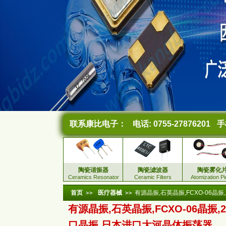
联系康比电子：
电话: 0755-27876201
手机
陶瓷谐振器
陶瓷滤波器
陶瓷雾化
Ceramics Resonator
Ceramic Filters
Atomization P
首页
医疗器械
有源晶振,石英晶振,FCXO-06晶
有源晶振,石英晶振,FCXO-06晶振,2
口晶振,日本进口大河晶体振荡器