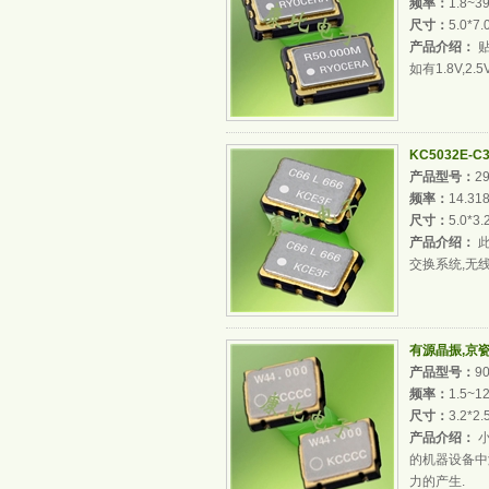
频率：
1.8~3
尺寸：
5.0*7
产品介绍：
贴
如有1.8V,2.
KC5032E-C3
产品型号：
2
频率：
14.31
尺寸：
5.0*3
产品介绍：
此
交换系统,无
有源晶振,京瓷晶
产品型号：
9
频率：
1.5~1
尺寸：
3.2*2
产品介绍：
小
的机器设备中
力的产生.