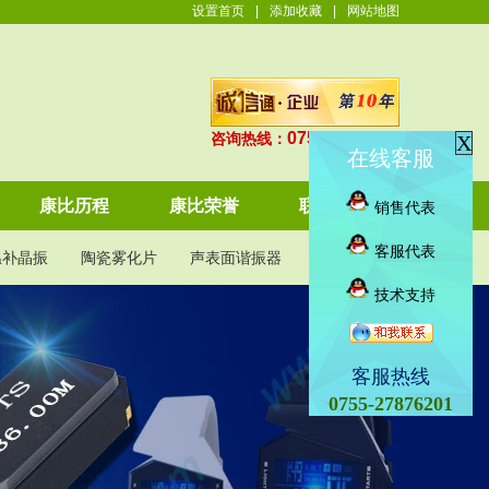
设置首页
|
添加收藏
|
网站地图
0755-27876201
咨询热线：
X
在线客服
康比历程
康比荣誉
联系康比
销售代表
客服代表
温补晶振
陶瓷雾化片
声表面谐振器
KDS晶振
技术支持
客服热线
0755-27876201