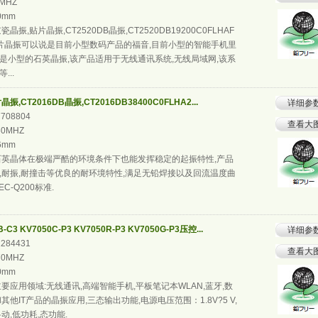
0MHZ
.0mm
瓷晶振,贴片晶振,CT2520DB晶振,CT2520DB19200C0FLHAF
0贴片晶振可以说是目前小型数码产品的福音,目前小型的智能手机里
是小型的石英晶振,该产品适用于无线通讯系统,无线局域网,该系
...
,CT2016DB晶振,CT2016DB38400C0FLHA2...
详细参
7708804
查看大
60MHZ
.6mm
英晶体在极端严酷的环境条件下也能发挥稳定的起振特性,产品
,耐振,耐撞击等优良的耐环境特性,满足无铅焊接以及回流温度曲
C-Q200标准.
C3 KV7050C-P3 KV7050R-P3 KV7050G-P3压控...
详细参
1284431
查看大
70MHZ
.0mm
要应用领域:无线通讯,高端智能手机,平板笔记本WLAN,蓝牙,数
和其他IT产品的晶振应用,三态输出功能,电源电压范围：1.8V?5 V,
动,低功耗,态功能.