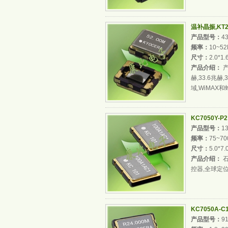
温补晶振,KT2
产品型号：
4
频率：
10~5
尺寸：
2.0*1
产品介绍：
产
赫,33.6兆
域,WiMAX
KC7050Y-P2 
产品型号：
1
频率：
75~7
尺寸：
5.0*7
产品介绍：
石
控器,全球定位
KC7050A-C
产品型号：
9