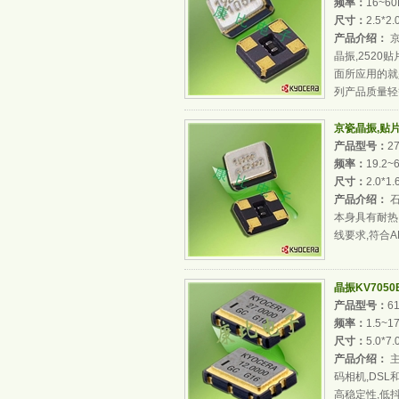
频率：
16~6
尺寸：
2.5*2
产品介绍：
京
晶振,252
面所应用的就
列产品质量轻等
京瓷晶振,贴片晶振
产品型号：
2
频率：
19.2~
尺寸：
2.0*1
产品介绍：
石
本身具有耐热
线要求,符合AE
晶振KV7050B-
产品型号：
6
频率：
1.5~1
尺寸：
5.0*7
产品介绍：
主
码相机,DSL
高稳定性,低抖