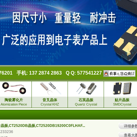
76201
手机: 137 2874 2863
Q Q: 577541227
陶瓷雾化片
音叉晶体
石英晶振
贴片晶振
Atomization Piece
Crystal KHZ
Quartz Crystal
SMDCrystal
,CT2520DB晶振,CT2520DB19200C0FLHAF...
详细参
4233236
查看大