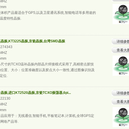
0MHZ
.2mm
体积产品最适合于GPS,以及卫星通讯系统,智能电话等多用途的
温度特性晶振.
晶振,KT3225晶振,京瓷晶振,台湾SMD晶振
详细参
9274343
查看大
2MHZ
.5mm
尺寸的TCXO温补晶振内部晶片焊接模式采用了,高精密点胶技
的位置、大小：位置准确度以及胶点大小一致性,通过图像识别及
定位.
振,进口KT2520晶振,京瓷TCXO振荡器,6pi...
详细参
922130
查看大
2MHZ
.0mm
品应用于：无线通信,智能手机,平板笔记本,计算机,全球GPS定
N网络产品等.