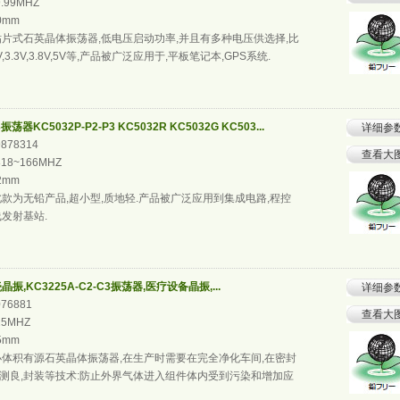
9.99MHZ
.0mm
片式石英晶体振荡器,低电压启动功率,并且有多种电压供选择,比
5V,3.3V,3.8V,5V等,产品被广泛应用于,平板笔记本,GPS系统.
振荡器KC5032P-P2-P3 KC5032R KC5032G KC503...
详细参
9878314
查看大
818~166MHZ
.2mm
款为无铅产品,超小型,质地轻.产品被广泛应用到集成电路,程控
线发射基站.
振,KC3225A-C2-C3振荡器,医疗设备晶振,...
详细参
076881
查看大
25MHZ
.5mm
体积有源石英晶体振荡器,在生产时需要在完全净化车间,在密封
测良,封装等技术:防止外界气体进入组件体内受到污染和增加应