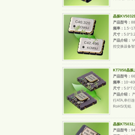
晶振KV5032D
产品型号：
8
频率：
1.5~1
尺寸：
5.0*3
产品介绍：
V
控交换设备智
KT7050晶
产品型号：
6
频率：
10~4
尺寸：
5.0*7
产品介绍：
产
行ATA,串行连
RoHS/无铅.
晶振KT5032
产品型号：
9