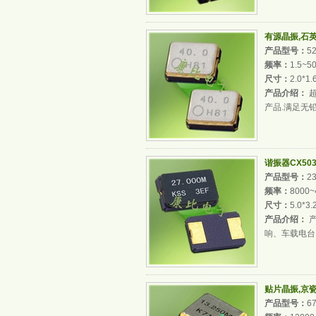
有源晶振,石英晶
产品型号：
5
频率：
1.5~5
尺寸：
2.0*1
产品介绍：
超
产品.满足无
谐振器CX503
产品型号：
2
频率：
8000~
尺寸：
5.0*3
产品介绍：
产
响、车载电台
贴片晶振,京瓷晶
产品型号：
6