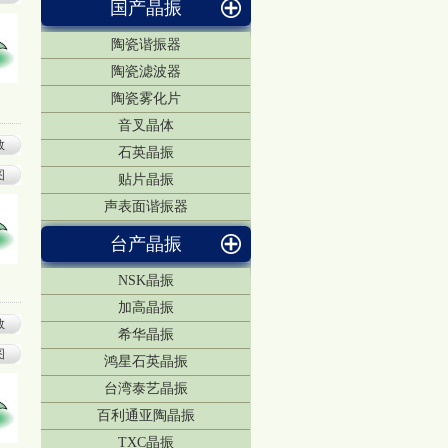
国产晶振
陶瓷谐振器
陶瓷滤波器
陶瓷雾化片
音叉晶体
数
石英晶振
图
贴片晶振
声表面谐振器
台产晶振
NSK晶振
加高晶振
数
希华晶振
图
鸿星石英晶振
台湾泰艺晶振
百利通亚陶晶振
TXC晶振