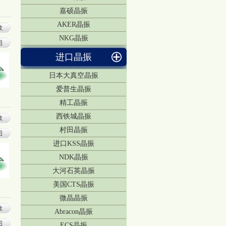
嘉硕晶振
AKER晶振
数
NKG晶振
图
进口晶振
日本大真空晶振
爱普生晶振
精工晶振
西铁城晶振
数
村田晶振
图
进口KSS晶振
NDK晶振
大河石英晶振
美国CTS晶振
微晶晶振
数
Abracon晶振
图
ECS晶振