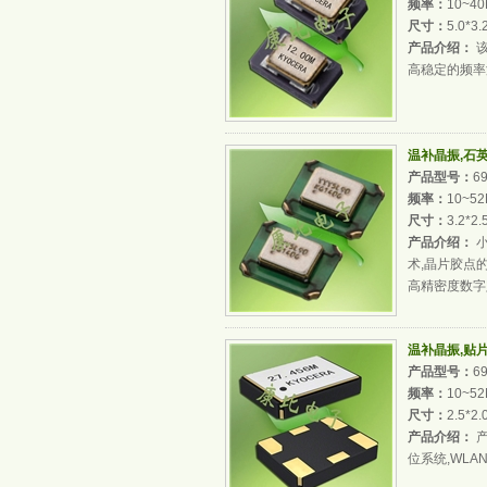
频率：
10~4
尺寸：
5.0*3
产品介绍：
该
高稳定的频率
温补晶振,石英
产品型号：
6
频率：
10~5
尺寸：
3.2*2
产品介绍：
小
术,晶片胶点
高精密度数字
温补晶振,贴片晶
产品型号：
6
频率：
10~5
尺寸：
2.5*2
产品介绍：
产
位系统,WLA