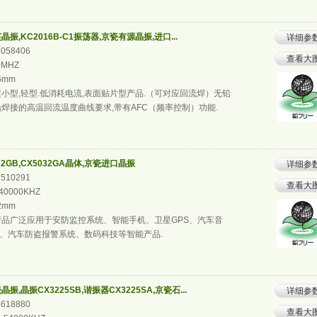
振,KC2016B-C1振荡器,京瓷有源晶振,进口...
详细参
2058406
查看大
0MHZ
.6mm
小型,轻型.低消耗电流,表面贴片型产品.（可对应回流焊）无铅
铅焊接的高温回流温度曲线要求,带有AFC（频率控制）功能.
2GB,CX5032GA晶体,京瓷进口晶振
详细参
3510291
查看大
40000KHZ
.2mm
品广泛应用于安防监控系统、智能手机、卫星GPS、汽车音
、汽车防盗报警系统、数码科技等智能产品.
振,晶振CX3225SB,谐振器CX3225SA,京瓷石...
详细参
7618880
查看大