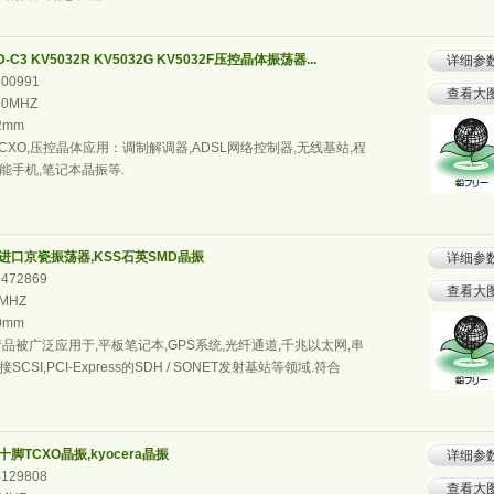
-C3 KV5032R KV5032G KV5032F压控晶体振荡器...
详细参
800991
查看大
70MHZ
.2mm
CXO,压控晶体应用：调制解调器,ADSL网络控制器,无线基站,程
能手机,笔记本晶振等.
振,进口京瓷振荡器,KSS石英SMD晶振
详细参
6472869
查看大
0MHZ
.0mm
品被广泛应用于,平板笔记本,GPS系统,光纤通道,千兆以太网,串
接SCSI,PCI-Express的SDH / SONET发射基站等领域.符合
,十脚TCXO晶振,kyocera晶振
详细参
4129808
查看大