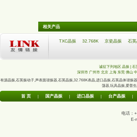
相关产品
TXC晶振
32.768K
京瓷晶振
石英
诚征下列地区 晶振 | 石
深圳市
广州市
北京
上海
东莞
佛山
有源晶振
,
石英振动子
,
声表面谐振器
,
石英晶振
,
32.768K表晶
,
进口晶振
,
石英晶体谐振
荡器
,
玩具晶振
,
爱普生
首 页
国产晶振
进口晶振
台产晶振
|
|
|
|
电话：+86
E-