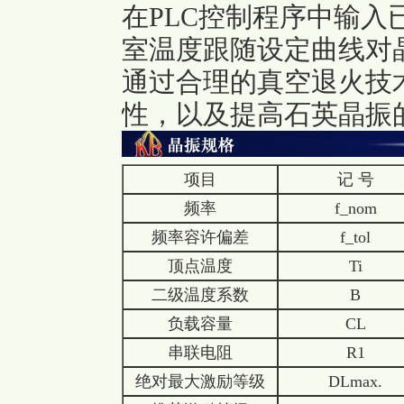
在PLC控制程序中输
室温度跟随设定曲线对
通过合理的真空退火技
性，以及提高石英晶振
项目
记 号
频率
f_nom
频率容许偏差
f_tol
顶点温度
Ti
二级温度系数
B
负载容量
CL
串联电阻
R1
绝对最大激励等级
DLmax.