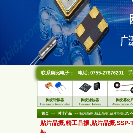
联系康比电子：
电话: 0755-27876201
手机
陶瓷谐振器
陶瓷滤波器
陶瓷雾化
Ceramics Resonator
Ceramic Filters
Atomization P
首页
时计产品
贴片晶振,精工晶振,贴片晶振,SSP-
贴片晶振,精工晶振,贴片晶振,SSP-T
振