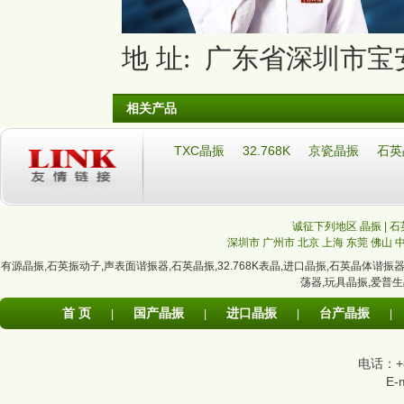
地 址: 广东省深圳市宝安
相关产品
TXC晶振
32.768K
京瓷晶振
石英
诚征下列地区 晶振 | 石
深圳市
广州市
北京
上海
东莞
佛山
有源晶振
,
石英振动子
,
声表面谐振器
,
石英晶振
,
32.768K表晶
,
进口晶振
,
石英晶体谐振
荡器
,
玩具晶振
,
爱普生
首 页
国产晶振
进口晶振
台产晶振
|
|
|
|
电话：+86
E-