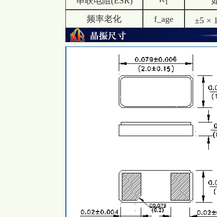
串联电阻(ESR)
1
频率老化
f_age
±5 × 