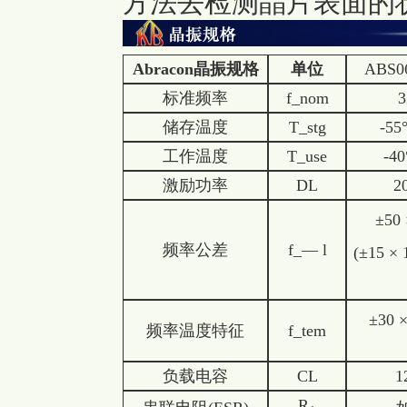
方法去检测晶片表面的状
Abracon晶振规格
单位
ABS0
标准频率
f_nom
3
储存温度
T_stg
-55
工作温度
T_use
-4
激励功率
DL
2
±50 
频率公差
f_— l
(±15 × 
±30 ×
频率温度特征
f_tem
负载电容
CL
1
R