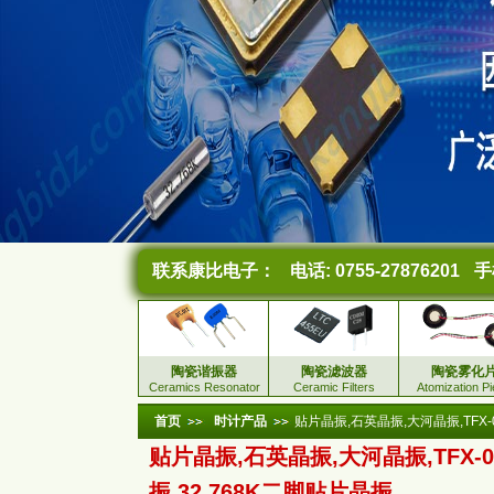
联系康比电子：
电话: 0755-27876201
手机
陶瓷谐振器
陶瓷滤波器
陶瓷雾化
Ceramics Resonator
Ceramic Filters
Atomization P
首页
时计产品
贴片晶振,石英晶振,大河晶振,TFX-
贴片晶振,石英晶振,大河晶振,TFX-0
振,32.768K二脚贴片晶振