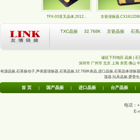
TFX-03音叉晶体,2012...
京瓷谐振器,CX1612DB.
TXC晶振
32.768K
京瓷晶振
石英
诚征下列地区 晶振 | 石
深圳市
广州市
北京
上海
东莞
佛山
有源晶振
,
石英振动子
,
声表面谐振器
,
石英晶振
,
32.768K表晶
,
进口晶振
,
石英晶体谐振
荡器
,
玩具晶振
,
爱普生
首 页
国产晶振
进口晶振
台产晶振
|
|
|
|
电话：+86
E-