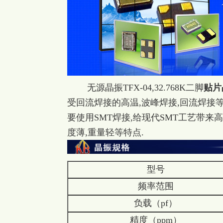
无源晶振TFX-04,32.768K二脚
贴片
受回流焊接的高温,波峰焊接,回流焊接
要使用SMT焊接,给现代SMT工艺带来高
度薄,重量轻等特点.
型号
频率范围
负载（pf）
精度（ppm）