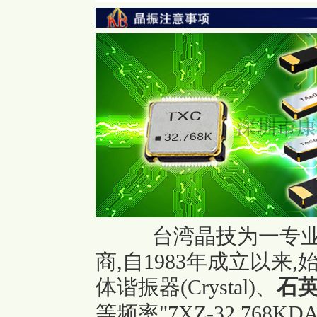
台湾晶技为一专
商,自1983年成立以
体谐振器(Crystal)、
石
等频率
"7XZ-32.768KDA