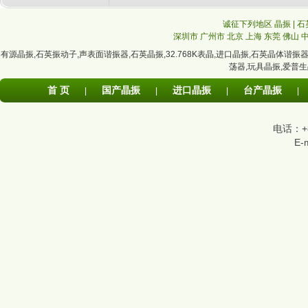
诚征下列地区 晶振 | 石
深圳市
广州市
北京
上海
东莞
佛山
有源晶振
,
石英振动子
,
声表面谐振器
,
石英晶振
,
32.768K表晶
,
进口晶振
,
石英晶体谐振
荡器
,
玩具晶振
,
爱普生
首 页
国产晶振
进口晶振
台产晶振
|
|
|
|
电话：+86
E-