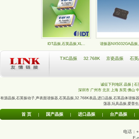
IDT晶振,石英晶振,XL...
谐振器NX5032GA晶振,.
TXC晶振
32.768K
京瓷晶振
石英
诚征下列地区 晶振 | 石
深圳市
广州市
北京
上海
东莞
佛山
有源晶振
,
石英振动子
,
声表面谐振器
,
石英晶振
,
32.768K表晶
,
进口晶振
,
石英晶体谐振
荡器
,
玩具晶振
,
爱普生
首 页
国产晶振
进口晶振
台产晶振
|
|
|
|
电话：+86
E-