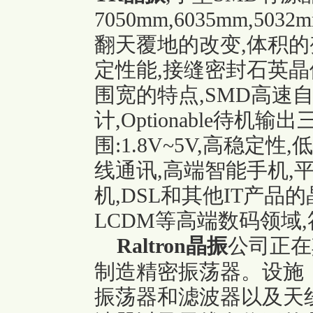
7050mm,6035mm,503
翻天覆地的改变,体积
定性能,接缝密封石英晶
围宽的特点,SMD高速
计,Optionable待
围:1.8V~5V,高稳定
线通讯,高端智能手机,平
机,DSL和其他IT产品的
LCDM等高端数码领域,符
Raltron晶振
公司正在
制造精密振荡器。设施
振荡器和滤波器以及天