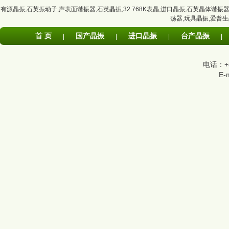
有源晶振
,
石英振动子
,
声表面谐振器
,
石英晶振
,
32.768K表晶
,
进口晶振
,
石英晶体谐振
荡器
,
玩具晶振
,
爱普生
首 页
国产晶振
进口晶振
台产晶振
|
|
|
|
电话：+86
E-