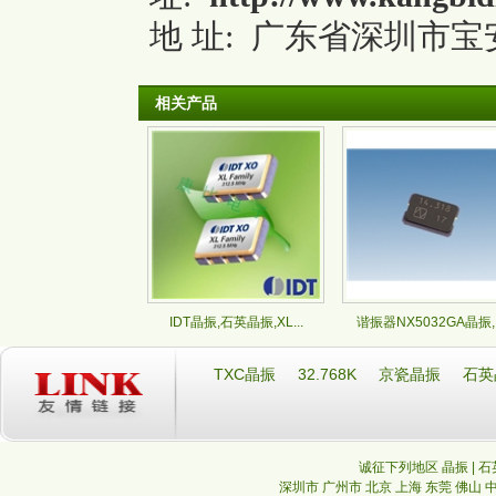
地 址: 广东省深圳市宝安
相关产品
IDT晶振,石英晶振,XL...
谐振器NX5032GA晶振,.
TXC晶振
32.768K
京瓷晶振
石英
诚征下列地区 晶振 | 石
深圳市
广州市
北京
上海
东莞
佛山