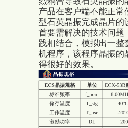
烈耦合导致石英晶振的
产品在客户端不能正常
型石英晶振完成晶片的
首要需解决的技术问题
践相结合，模拟出一整
机程序，该程序晶振的
得很好的效果。
ECS
晶振规格
单位
ECX-53B
标准频率
f_nom
8.00M
储存温度
T_stg
-40°
工作温度
T_use
-20°
激励功率
DL
20