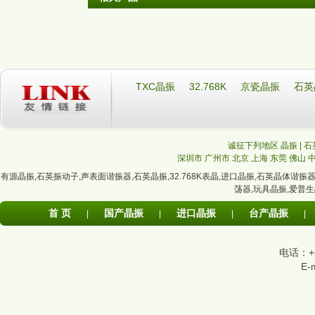
TXC晶振
32.768K
京瓷晶振
石英
诚征下列地区 晶振 | 石
深圳市
广州市
北京
上海
东莞
佛山
有源晶振
,
石英振动子
,
声表面谐振器
,
石英晶振
,
32.768K表晶
,
进口晶振
,
石英晶体谐振
荡器
,
玩具晶振
,
爱普生
首 页
国产晶振
进口晶振
台产晶振
|
|
|
|
电话：+86
E-