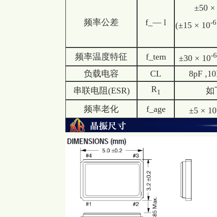
±50 ×
频率公差
f_— l
-6
(±15 × 10
-6
频率温度特征
f_tem
±30 × 10
负载电容
CL
8pF ,1
R
串联电阻(ESR)
如
1
频率老化
f_age
±5 × 10