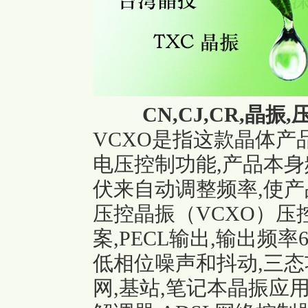
CN,CJ,CR,晶振,
VCXO是指这款晶体
电压控制功能,产品本
伏来自动调整频率,使产
压控晶振（VCXO）
案,PECL输出,输出频率6
低相位噪声和抖动,三态功能
网,基站,笔记本晶振应用