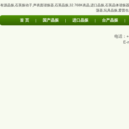
有源晶振
,
石英振动子
,
声表面谐振器
,
石英晶振
,
32.768K表晶
,
进口晶振
,
石英晶体谐振
荡器
,
玩具晶振
,
爱普生
首 页
国产晶振
进口晶振
台产晶振
|
|
|
|
电话：+86
E-