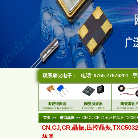
联系康比电子：
电话: 0755-27876201
手机
陶瓷谐振器
陶瓷滤波器
陶瓷雾化
Ceramics Resonator
Ceramic Filters
Atomization P
首页
进口晶振
CN,CJ,CR,晶振,压控晶振,TXC
CN,CJ,CR,晶振,压控晶振,TXC50
荡器