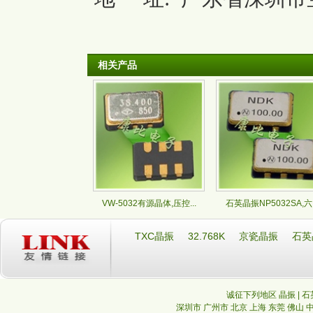
相关产品
VW-5032有源晶体,压控...
石英晶振NP5032SA,六..
TXC晶振
32.768K
京瓷晶振
石英
诚征下列地区 晶振 | 石
深圳市
广州市
北京
上海
东莞
佛山