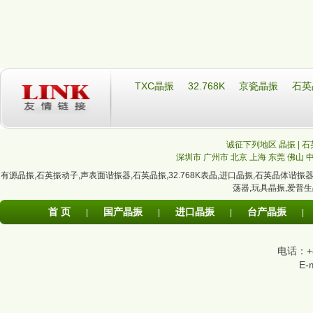
TXC晶振
32.768K
京瓷晶振
石英
诚征下列地区 晶振 | 石
深圳市
广州市
北京
上海
东莞
佛山
有源晶振
,
石英振动子
,
声表面谐振器
,
石英晶振
,
32.768K表晶
,
进口晶振
,
石英晶体谐振
荡器
,
玩具晶振
,
爱普生
首 页
国产晶振
进口晶振
台产晶振
|
|
|
|
电话：+86
E-