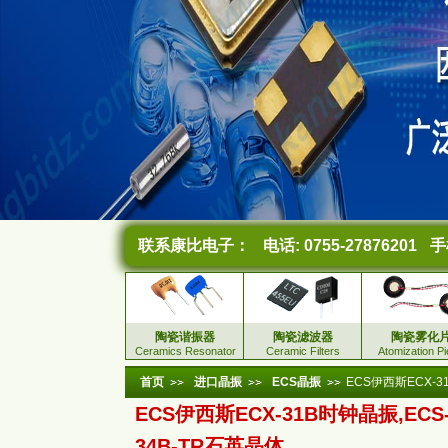
联系康比电子：
电话: 0755-27876201
手机
陶瓷谐振器
陶瓷滤波器
陶瓷雾化
Ceramics Resonator
Ceramic Filters
Atomization P
首页
进口晶振
ECS晶振
ECS伊西斯ECX-31
ECS伊西斯ECX-31B时钟晶振,ECS-.
34B-TR石英晶体