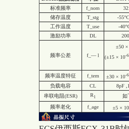
标准频率
f_nom
32
储存温度
T_stg
-55°
工作温度
T_use
-40°
激励功率
DL
20
±50 ×
频率公差
f_— l
-6
(±15 × 10
-6
频率温度特征
f_tem
±30 × 10
负载电容
CL
8pF ,
R
串联电阻(ESR)
如
1
频率老化
f_age
±5 × 10
ECS伊西斯ECX-31B时钟晶