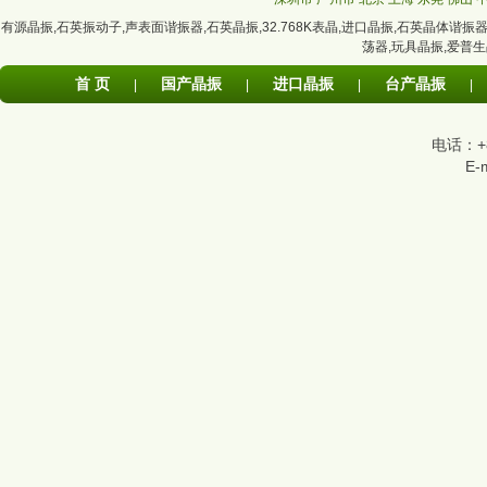
有源晶振
,
石英振动子
,
声表面谐振器
,
石英晶振
,
32.768K表晶
,
进口晶振
,
石英晶体谐振
荡器
,
玩具晶振
,
爱普生
首 页
国产晶振
进口晶振
台产晶振
|
|
|
|
电话：+86
E-