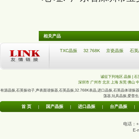
相关产品
TXC晶振
32.768K
京瓷晶振
石英
诚征下列地区 晶振 | 石
深圳市
广州市
北京
上海
东莞
佛山
有源晶振
,
石英振动子
,
声表面谐振器
,
石英晶振
,
32.768K表晶
,
进口晶振
,
石英晶体谐振
荡器
,
玩具晶振
,
爱普生
首 页
国产晶振
进口晶振
台产晶振
|
|
|
|
电话：+86
E-