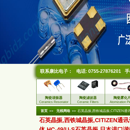
联系康比电子：
电话: 0755-27876201
手机
陶瓷谐振器
陶瓷滤波器
陶瓷雾化
Ceramics Resonator
Ceramic Filters
Atomization P
首页
无线网络
石英晶振,西铁城晶振,CITIZEN通
石英晶振,西铁城晶振,CITIZEN通
体,HC-49/U-S石英晶振,日本进口