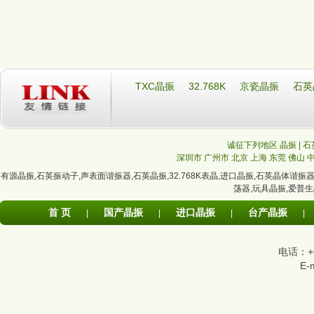
TXC晶振
32.768K
京瓷晶振
石英
诚征下列地区 晶振 | 石
深圳市
广州市
北京
上海
东莞
佛山
有源晶振
,
石英振动子
,
声表面谐振器
,
石英晶振
,
32.768K表晶
,
进口晶振
,
石英晶体谐振
荡器
,
玩具晶振
,
爱普生
首 页
国产晶振
进口晶振
台产晶振
|
|
|
|
电话：+86
E-