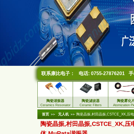
联系康比电子：
电话: 0755-27876201
手机
陶瓷谐振器
陶瓷滤波器
陶瓷雾化
Ceramics Resonator
Ceramic Filters
Atomization P
首页
无人机
陶瓷晶振,村田晶振,CSTCE_XK,压电
陶瓷晶振,村田晶振,CSTCE_XK,压
体,MuRata谐振器