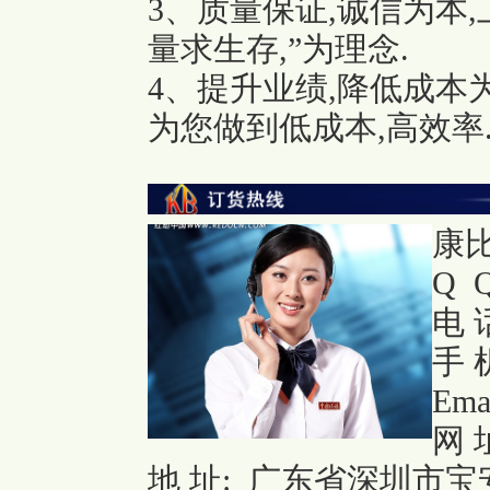
3、质量保证,诚信为本
量求生存,”为理念.
4、提升业绩,降低成本
为您做到低成本,高效率
康
Q Q
电 话
手 机
Ema
网 
地 址: 广东省深圳市宝安