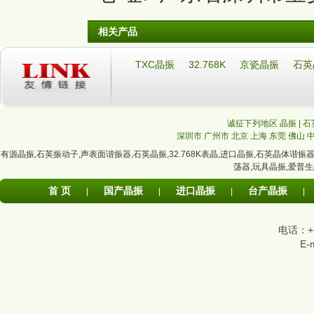
相关产品
TXC晶振
32.768K
京瓷晶振
石英
诚征下列地区 晶振 | 石
深圳市
广州市
北京
上海
东莞
佛山
有源晶振
,
石英振动子
,
声表面谐振器
,
石英晶振
,
32.768K表晶
,
进口晶振
,
石英晶体谐振
荡器
,
玩具晶振
,
爱普生
首 页
国产晶振
进口晶振
台产晶振
|
|
|
|
电话：+86
E-