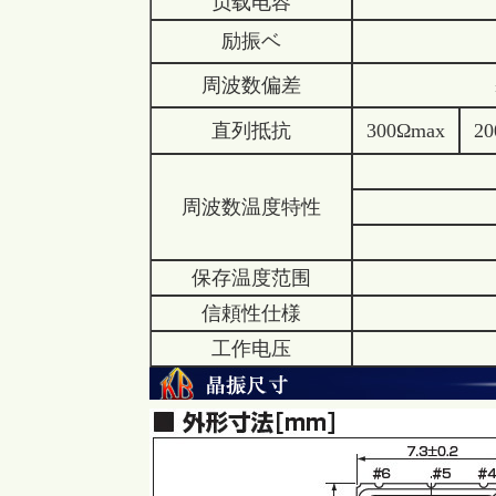
负载电容
励振ベ
周波数偏差
±30×1
直列抵抗
300Ωmax
2
±50×
周波数温度特性
±100×
±200×
保存温度范围
信頼性仕様
工作电压