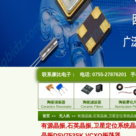
联系康比电子：
电话: 0755-27876201
手机
陶瓷谐振器
陶瓷滤波器
陶瓷雾化
Ceramics Resonator
Ceramic Filters
Atomization P
首页
无人机
有源晶振,石英晶振,卫星定位系统晶振,
有源晶振,石英晶振,卫星定位系统晶
晶振DSV753SK,VCXO振荡器