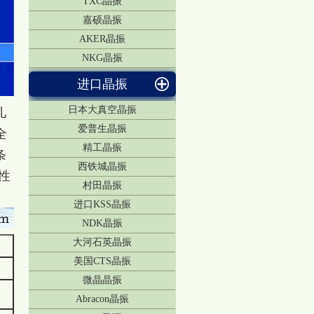
TXC晶振
嘉硕晶振
AKER晶振
NKG晶振
进口晶振
日本大真空晶振
儿
爱普生晶振
全
精工晶振
条
西铁城晶振
性
村田晶振
进口KSS晶振
NDK晶振
大河石英晶振
美国CTS晶振
微晶晶振
Abracon晶振