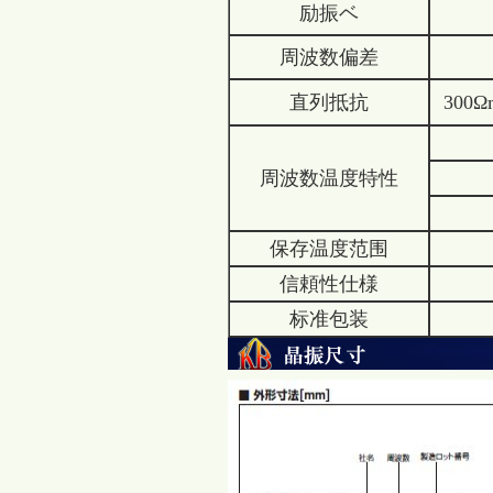
励振ベ
周波数偏差
直列抵抗
300Ω
周波数温度特性
保存温度范围
信頼性仕様
标准包装