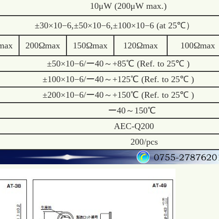
10μW (200μW max.)
±30×10−6,±50×10−6,±100×10−6 (at 25℃）
max
200Ωmax
150Ωmax
120Ωmax
100Ωmax
±50×10−6/ー40～+85℃ (Ref. to 25℃ )
±100×10−6/ー40～+125℃ (Ref. to 25℃ )
±200×10−6/ー40～+150℃ (Ref. to 25℃ )
ー40～150℃
AEC-Q200
200/pcs