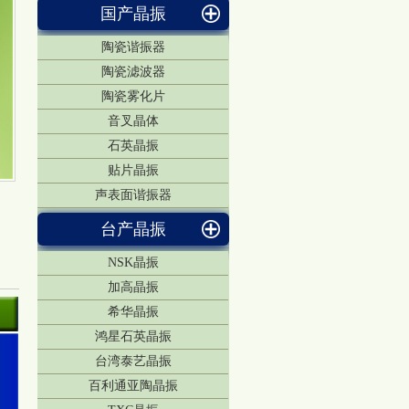
国产晶振
陶瓷谐振器
陶瓷滤波器
陶瓷雾化片
音叉晶体
石英晶振
贴片晶振
声表面谐振器
台产晶振
NSK晶振
加高晶振
希华晶振
鸿星石英晶振
台湾泰艺晶振
百利通亚陶晶振