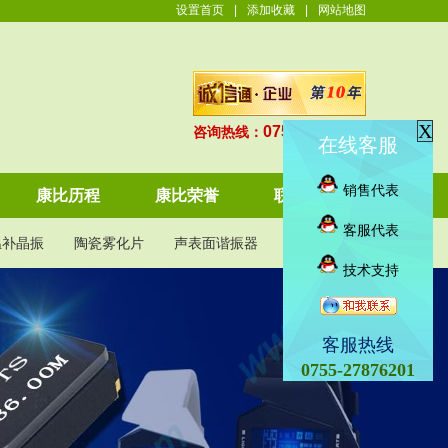
设置首页
|
添加收藏
|
网站地图
X
0755-27876201
咨询热线：
在线客服
销售代表
康比历程
康比荣誉
联系康比
客服代表
温补晶振
陶瓷雾化片
声表面谐振器
KDS晶振
技术支持
客服热线
0755-27876201