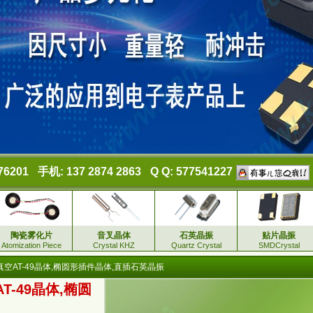
76201
手机: 137 2874 2863
Q Q: 577541227
陶瓷雾化片
音叉晶体
石英晶振
贴片晶振
Atomization Piece
Crystal KHZ
Quartz Crystal
SMDCrystal
真空AT-49晶体,椭圆形插件晶体,直插石英晶振
T-49晶体,椭圆