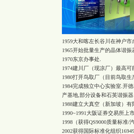
1959大和喀左长谷川在神户
1965开始批量生产的晶体谐振
1970东京办事处.
1974建川厂（现凉厂）最高
1980打开鸟取厂（目前鸟取
1984完成独立中心实验室.
产基地,部分设备和石英谐振器
1988建立大真空（新加坡）
1990~1991大阪证券交易
1998（获得QS9000质量标
2002获得国际标准化组织169