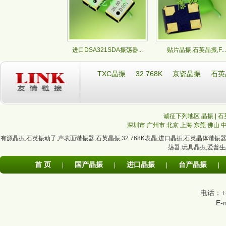
进口DSA321SDA振荡器...
贴片晶振,石英晶振,F...
TXC晶振
32.768K
京瓷晶振
石英
诚征下列地区 晶振 | 石
深圳市
广州市
北京
上海
东莞
佛山
有源晶振
,
石英振动子
,
声表面谐振器
,
石英晶振
,
32.768K表晶
,
进口晶振
,
石英晶体谐振
荡器
,
玩具晶振
,
爱普生
首 页
国产晶振
进口晶振
台产晶振
|
|
|
|
电话：+86
E-