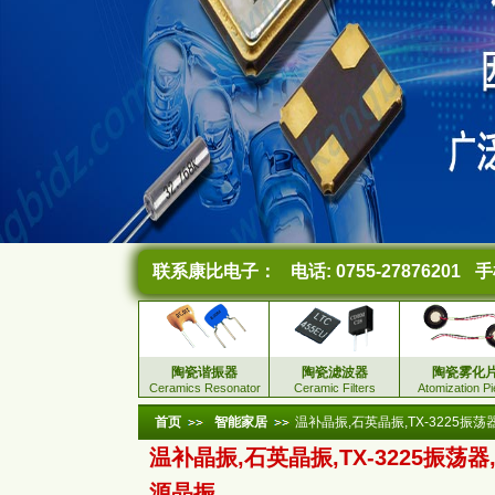
联系康比电子：
电话: 0755-27876201
手机
陶瓷谐振器
陶瓷滤波器
陶瓷雾化
Ceramics Resonator
Ceramic Filters
Atomization P
首页
智能家居
温补晶振,石英晶振,TX-3225振
温补晶振,石英晶振,TX-3225振荡器
源晶振