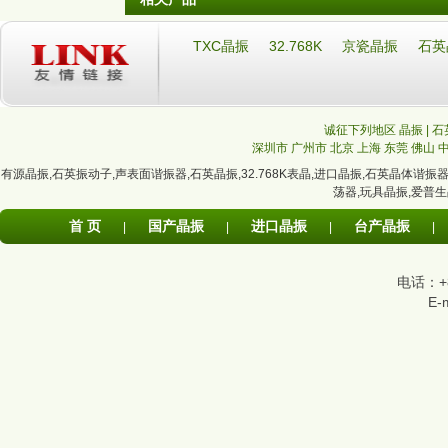
TXC晶振
32.768K
京瓷晶振
石英
诚征下列地区 晶振 | 石
深圳市
广州市
北京
上海
东莞
佛山
有源晶振
,
石英振动子
,
声表面谐振器
,
石英晶振
,
32.768K表晶
,
进口晶振
,
石英晶体谐振
荡器
,
玩具晶振
,
爱普生
首 页
国产晶振
进口晶振
台产晶振
|
|
|
|
电话：+86
E-