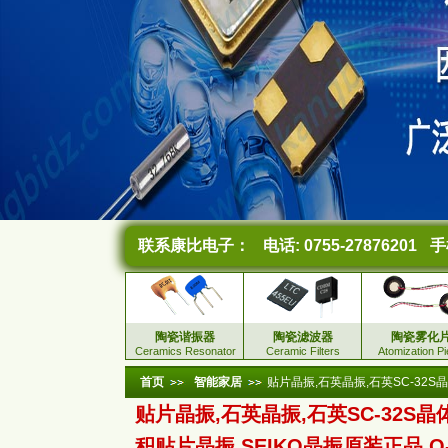
联系康比电子：
电话: 0755-27876201
手机
陶瓷谐振器
陶瓷滤波器
陶瓷雾化
Ceramics Resonator
Ceramic Filters
Atomization P
首页
智能家居
贴片晶振,石英晶振,石英SC-32S晶体
贴片晶振,石英晶振,石英SC-32S晶
积贴片晶振,SEIKO晶振原装正品,Q