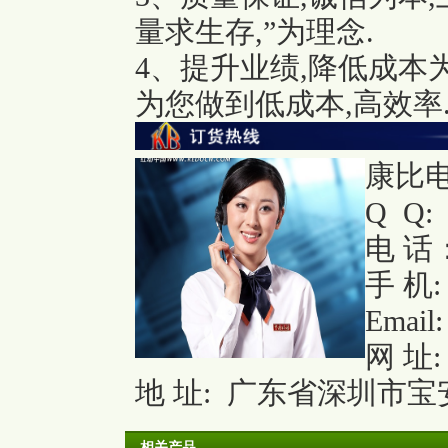
量求生存,”为理念.
4、提升业绩,降低成本
为您做到低成本,高效率
康比电
Q Q: 
电 话：
手 机: 
Email
网 址
地 址: 广东省深圳市宝
相关产品