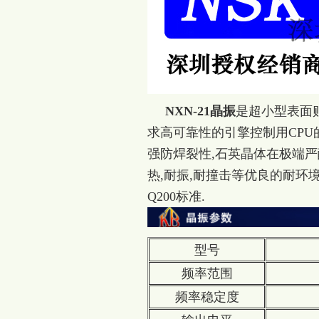
NXN-21晶振
是超小型表面
求高可靠性的引擎控制用CPU的
强防焊裂性,石英晶体在极端
热,耐振,耐撞击等优良的耐环
Q200标准.
型号
频率范围
频率稳定度