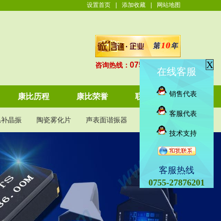
设置首页
|
添加收藏
|
网站地图
X
0755-27876201
咨询热线：
在线客服
销售代表
康比历程
康比荣誉
联系康比
客服代表
温补晶振
陶瓷雾化片
声表面谐振器
KDS晶振
技术支持
客服热线
0755-27876201