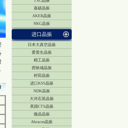
TXC晶振
嘉硕晶振
AKER晶振
NKG晶振
进口晶振
要
日本大真空晶振
备
爱普生晶振
精工晶振
耐
西铁城晶振
-
村田晶振
进口KSS晶振
NDK晶振
大河石英晶振
美国CTS晶振
微晶晶振
Abracon晶振