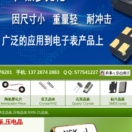
76201
手机: 137 2874 2863
Q Q: 577541227
陶瓷雾化片
音叉晶体
石英晶振
贴片晶振
Atomization Piece
Crystal KHZ
Quartz Crystal
SMDCrystal
绽晶振,压电晶体,NXN-21晶振,
振,压电晶