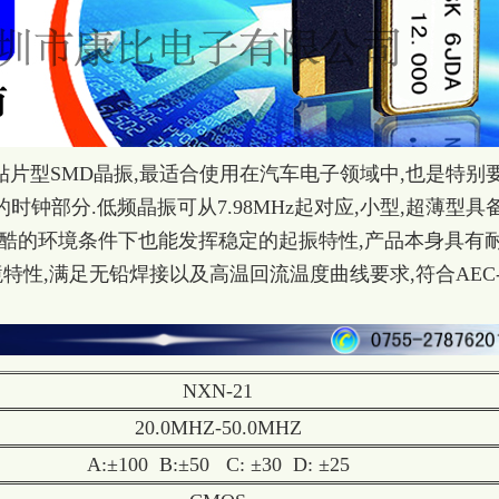
贴片型SMD晶振,最适合使用在汽车电子领域中,也是特别
时钟部分.低频晶振可从7.98MHz起对应,小型,超薄型具
严酷的环境条件下也能发挥稳定的起振特性,产品本身具有
境特性,满足无铅焊接以及高温回流温度曲线要求,符合AEC
NXN-21
20.0MHZ-50.0MHZ
A:±100 B:±50 C: ±30 D: ±25