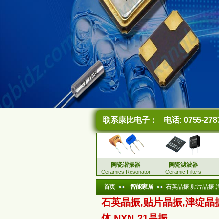
联系康比电子：
电话: 0755-278
陶瓷谐振器
陶瓷滤波器
Ceramics Resonator
Ceramic Filters
首页
智能家居
石英晶振,贴片晶振,津
石英晶振,贴片晶振,津绽晶
体,NXN-21晶振,