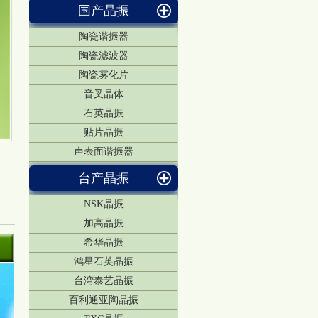
国产晶振
陶瓷谐振器
陶瓷滤波器
陶瓷雾化片
音叉晶体
石英晶振
贴片晶振
声表面谐振器
台产晶振
NSK晶振
加高晶振
希华晶振
鸿星石英晶振
台湾泰艺晶振
百利通亚陶晶振