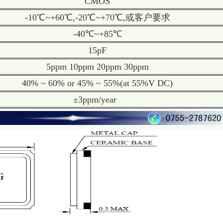
CMOS
-10℃~+60℃,-20℃~+70℃,或客户要求
-40℃~+85℃
15pF
5ppm 10ppm 20ppm 30ppm
40% ~ 60% or 45% ~ 55%(at 55%V DC)
±3ppm/year