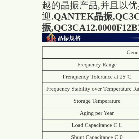
越的晶振产品,并且以
迎.
QANTEK晶振,QC3
振,QC3CA12.0000F12
Gener
Frequency Range
Frenquency Tolerance at 25°C
Frequency Stability over Temperature R
Storage Temperature
Aging per Year
Load Capacitance C L
Shunt Capacitance C 0