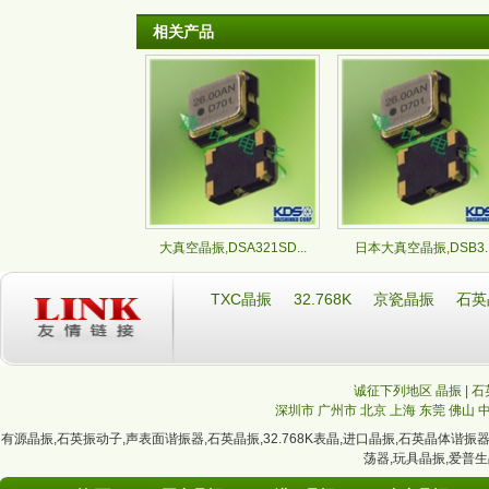
相关产品
大真空晶振,DSA321SD...
日本大真空晶振,DSB3..
TXC晶振
32.768K
京瓷晶振
石英
诚征下列地区 晶振 | 石
深圳市
广州市
北京
上海
东莞
佛山
有源晶振
,
石英振动子
,
声表面谐振器
,
石英晶振
,
32.768K表晶
,
进口晶振
,
石英晶体谐振
荡器
,
玩具晶振
,
爱普生