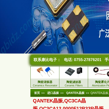
联系康比电子：
电话: 0755-27876201
手机
陶瓷谐振器
陶瓷滤波器
陶瓷雾化
Ceramics Resonator
Ceramic Filters
Atomization P
首页
进口晶振
QANTEK晶振
QANTEK晶振,
QANTEK晶振,QC3CA晶
振,QC3CA12.0000F12B33R晶振