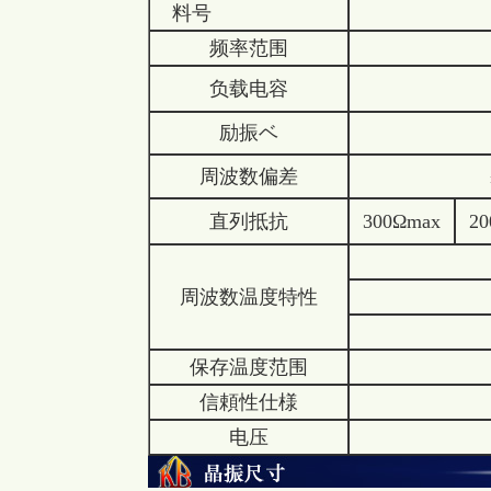
料号
频率范围
负载电容
励振ベ
周波数偏差
±30×1
直列抵抗
300Ωmax
2
±50×
周波数温度特性
±100×
±200×
保存温度范围
信頼性仕様
电压