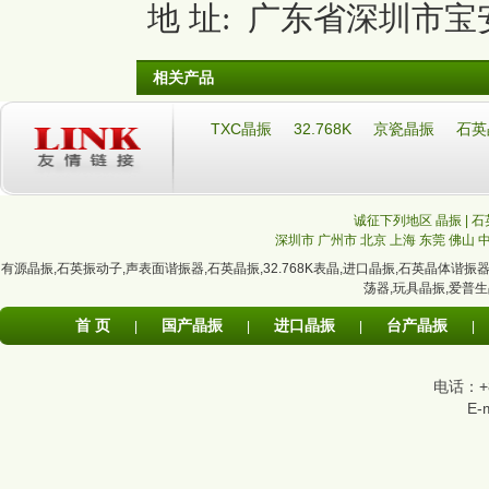
地 址: 广东省深圳市宝安
相关产品
TXC晶振
32.768K
京瓷晶振
石英
诚征下列地区 晶振 | 石
深圳市
广州市
北京
上海
东莞
佛山
有源晶振
,
石英振动子
,
声表面谐振器
,
石英晶振
,
32.768K表晶
,
进口晶振
,
石英晶体谐振
荡器
,
玩具晶振
,
爱普生
首 页
国产晶振
进口晶振
台产晶振
|
|
|
|
电话：+86
E-