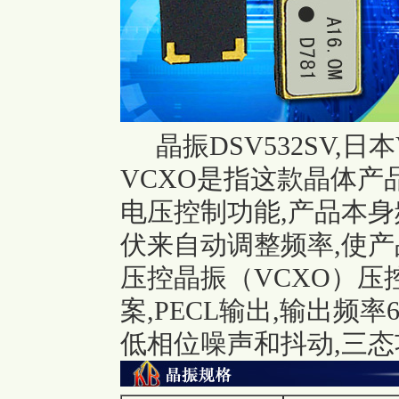
晶振DSV532SV,
VCXO是指这款晶体
电压控制功能,产品本
伏来自动调整频率,使产
压控晶振（VCXO）压
案,PECL输出,输出频率6
低相位噪声和抖动,三态