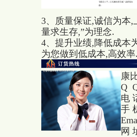
3、质量保证,诚信为本
量求生存,”为理念.
4、提升业绩,降低成本
为您做到低成本,高效率
康
Q Q
电 话
手 机
Ema
网 