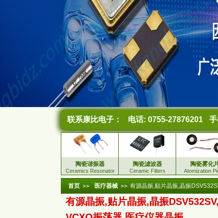
联系康比电子：
电话: 0755-27876201
手机
陶瓷谐振器
陶瓷滤波器
陶瓷雾化
Ceramics Resonator
Ceramic Filters
Atomization P
首页
医疗器械
有源晶振,贴片晶振,晶振DSV532
有源晶振,贴片晶振,晶振DSV532SV
VCXO振荡器,医疗仪器晶振