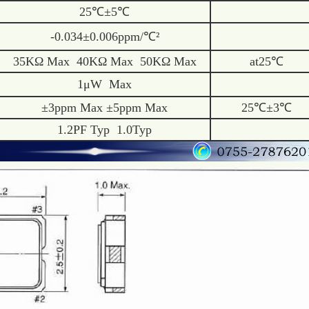
25℃±5℃
-0.034±0.006ppm/℃²
35KΩ Max 40KΩ Max 50KΩ Max
at25℃
1μW Max
±3ppm Max ±5ppm Max
25℃±3℃
1.2PF Typ 1.0Typ