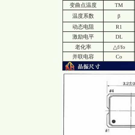
变曲点温度
TM
温度系数
β
动态电阻
R1
激励电平
DL
老化率
△f/fo
并联电容
Co