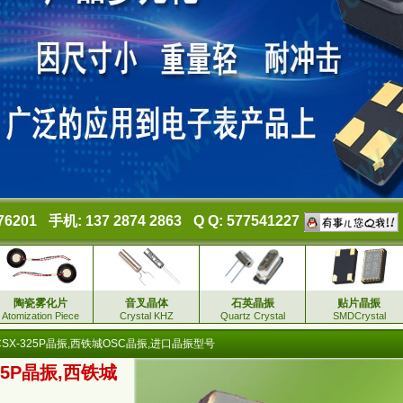
76201
手机: 137 2874 2863
Q Q: 577541227
陶瓷雾化片
音叉晶体
石英晶振
贴片晶振
Atomization Piece
Crystal KHZ
Quartz Crystal
SMDCrystal
SX-325P晶振,西铁城OSC晶振,进口晶振型号
25P晶振,西铁城