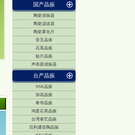
国产晶振
陶瓷谐振器
陶瓷滤波器
陶瓷雾化片
音叉晶体
石英晶振
贴片晶振
声表面谐振器
台产晶振
NSK晶振
加高晶振
希华晶振
鸿星石英晶振
台湾泰艺晶振
百利通亚陶晶振