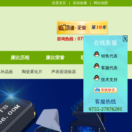
设置首页
|
添加收藏
|
网站地图
X
0755-27876201
咨询热线：
在线客服
销售代表
康比历程
康比荣誉
联系康比
客服代表
温补晶振
陶瓷雾化片
声表面谐振器
KDS晶振
技术支持
客服热线
0755-27876201