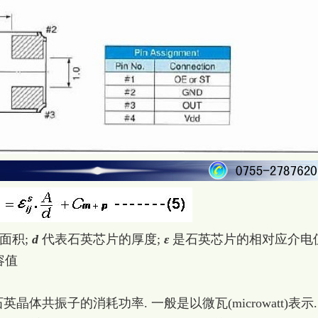
面积;
d
代表石英芯片的厚度;
ε
是石英芯片的相对应介电值
容值
共振子的消耗功率. 一般是以微瓦(microwatt)表示.