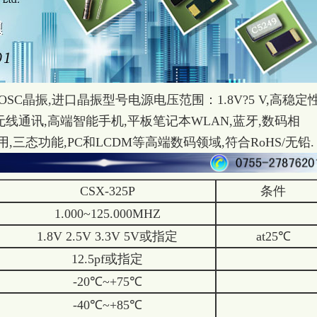
OSC晶振,
进口晶振
型号
电源电压范围：1.8V?5 V,高稳定性
无线通讯,高端智能手机,平板笔记本WLAN,蓝牙,数码相
用,三态功能,PC和LCDM等高端数码领域,符合RoHS/无铅.
CSX-325P
条件
1.000~125.000MHZ
1.8V 2.5V 3.3V 5V或指定
at25℃
12.5pf或指定
-20℃~+75℃
-40℃~+85℃