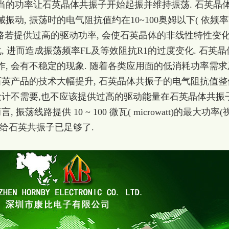
当的功率让石英晶体共振子开始起振并维持振荡. 石英晶
动, 振荡时的电气阻抗值约在10~100奥姆以下( 依频
线路若提供过高的驱动功率, 会使石英晶体的非线性特性变
, 进而造成振荡频率FL及等效阻抗R1的过度变化. 石英晶
, 会有不稳定的现象. 随着各类应用面的低消耗功率需求
石英产品的技术大幅提升, 石英晶体共振子的电气阻抗值整
设计不需要,也不应该提供过高的驱动能量在石英晶体共振
荡线路提供 10 ~ 100 微瓦( microwatt)的最大功率(
给石英共振子已足够了.