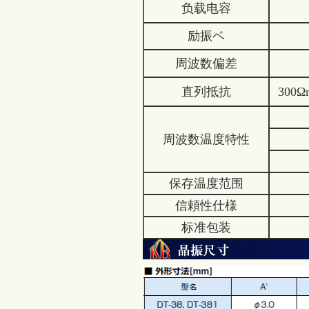
负载电容
励振ベ
周波数偏差
直列抵抗
300Ω
周波数温度特性
保存温度范围
信頼性仕様
标准包装