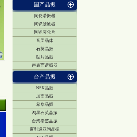
国产晶振
陶瓷谐振器
陶瓷滤波器
陶瓷雾化片
音叉晶体
石英晶振
贴片晶振
声表面谐振器
台产晶振
NSK晶振
加高晶振
希华晶振
鸿星石英晶振
台湾泰艺晶振
百利通亚陶晶振