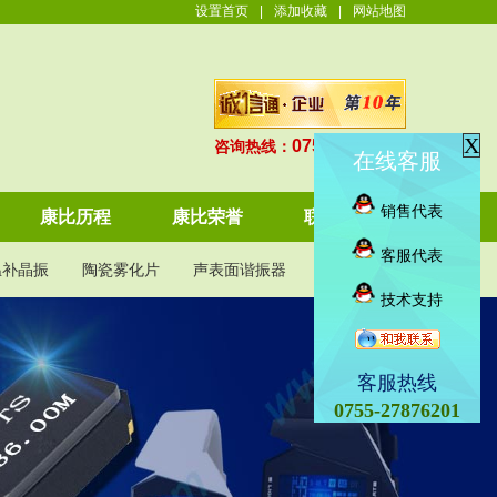
设置首页
|
添加收藏
|
网站地图
X
0755-27876201
咨询热线：
在线客服
销售代表
康比历程
康比荣誉
联系康比
客服代表
温补晶振
陶瓷雾化片
声表面谐振器
KDS晶振
技术支持
客服热线
0755-27876201