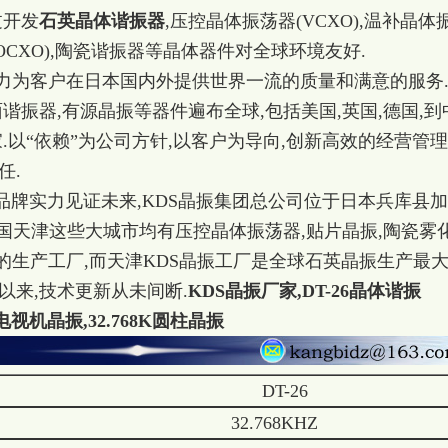
过开发
石英晶体谐振器
,压控晶体振荡器(VCXO),温补晶体
(OCXO),陶瓷谐振器等晶体器件对全球环境友好.
力为客户在日本国内外提供世界一流的质量和满意的服务
谐振器,有源晶振等器件遍布全球,包括美国,英国,德国,到
.以“依赖”为公司方针,以客户为导向,创新高效的经营管理
任.
品牌实力见证未来,KDS晶振集团总公司位于日本兵库县
,中国天津这些大城市均有压控晶体振荡器,贴片晶振,陶瓷雾
振的生产工厂,而天津KDS晶振工厂是全球石英晶振生产最
产以来,技术更新从未间断.
KDS晶振厂家,DT-26晶体谐振
,电视机晶振,32.768K圆柱晶振
DT-26
32.768KHZ