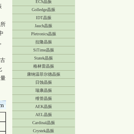
ECS晶振
振
Golledge晶振
IDT晶振
.所
Jauch晶振
中
Pletronics晶振
,
拉隆晶振
SiTime晶振
Statek晶振
加古
格林雷晶振
化
康纳温菲尔德晶振
大量
日蚀晶振
瑞康晶振
维管晶振
AEK晶振
AEL晶振
Cardinal晶振
Crystek晶振