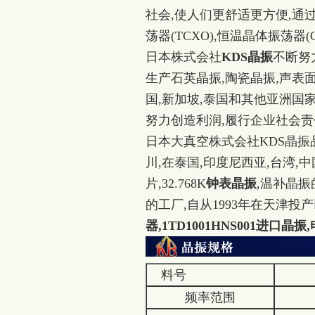
社会,使人们更舒适更方便,通
荡器(TCXO),恒温晶体振荡器
日本株式会社
KDS晶振
不断努
生产石英晶振,陶瓷晶振,声表面
国,新加坡,泰国和其他亚洲国家
努力创造利润,履行企业社会责
日本大真空株式会社KDS晶振
川,在泰国,印度尼西亚,台湾
片,32.768K
钟表晶振
,温补晶
的工厂,自从1993年在天津投
器,1TD1001HNS001进口晶振
料号
频率范围