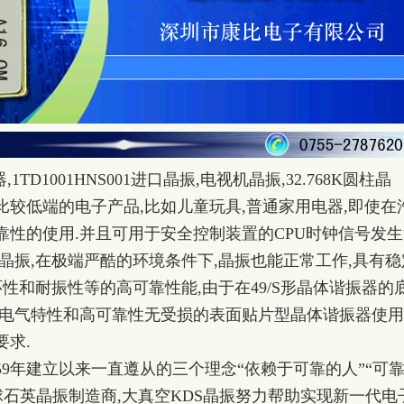
,1TD1001HNS001进口晶振,电视机晶振,32.768K圆柱晶
比较低端的电子产品,比如儿童玩具,普通家用电器,即使在
靠性的使用.并且可用于安全控制装置的CPU时钟信号发生
晶振,在极端严酷的环境条件下,晶振也能正常工作,具有稳
环性和耐振性等的高可靠性能,由于在49/S形晶体谐振器的
品电气特性和高可靠性无受损的表面贴片型晶体谐振器使用
求.
959年建立以来一直遵从的三个理念“依赖于可靠的人”“可
全球石英晶振制造商,大真空KDS晶振努力帮助实现新一代电