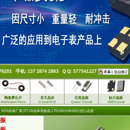
76201
手机: 137 2874 2863
Q Q: 577541227
陶瓷雾化片
音叉晶体
石英晶振
贴片晶振
Atomization Piece
Crystal KHZ
Quartz Crystal
SMDCrystal
KDS晶振厂家,DT-26晶体谐振器,1TD1001HNS001进口晶振
谐振
晶振