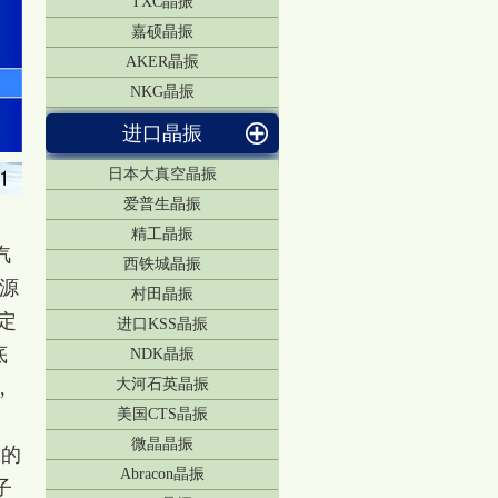
TXC晶振
嘉硕晶振
AKER晶振
NKG晶振
进口晶振
日本大真空晶振
爱普生晶振
精工晶振
汽
西铁城晶振
源
村田晶振
定
进口KSS晶振
底
NDK晶振
大河石英晶振
,
美国CTS晶振
微晶晶振
靠的
Abracon晶振
子