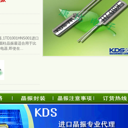
1TD1001HNS001进口
插件圆柱晶振最适合用于比
器,即使在...