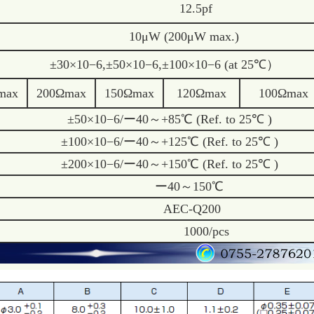
12.5pf
10μW (200μW max.)
±30×10−6,±50×10−6,±100×10−6 (at 25℃）
max
200Ωmax
150Ωmax
120Ωmax
100Ωmax
±50×10−6/ー40～+85℃ (Ref. to 25℃ )
±100×10−6/ー40～+125℃ (Ref. to 25℃ )
±200×10−6/ー40～+150℃ (Ref. to 25℃ )
ー40～150℃
AEC-Q200
1000/pcs