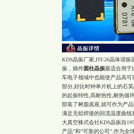
KDS晶振厂家,DT-26晶体谐振器
振
，插件
圆柱晶振
最适合用于
车电子领域中也能使产品高可
部分,好比时钟单片机上的石英
的起振特性,高耐热性,耐热循
部装了树脂底座,就可作为产
满足无铅焊接的回流温度曲线要
大真空株式会社KDS晶振自1
产品”和”可靠的公司”.作为