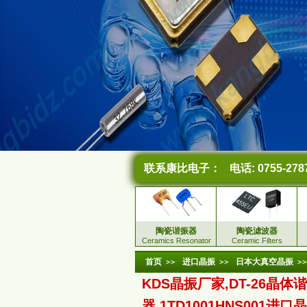
联系康比电子：
电话: 0755-278
陶瓷谐振器
陶瓷滤波器
Ceramics Resonator
Ceramic Filters
首页
进口晶振
日本大真空晶振
KDS晶振厂家,DT-26晶体
器,1TD1001HNS001进口