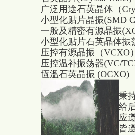
广泛用途石英晶体（Crys
小型化贴片晶振(SMD Crys
一般及精密有源晶振(XO
小型化贴片石英晶体振荡
压控有源晶振（VCXO
压控温补振荡器(VC/TC
恆溫石英晶振 (OCXO)
秉
给
应
皆