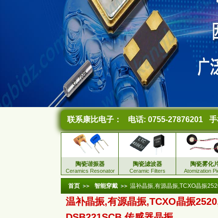
联系康比电子：
电话: 0755-27876201
手机
陶瓷谐振器
陶瓷滤波器
陶瓷雾化
Ceramics Resonator
Ceramic Filters
Atomization P
首页
智能穿戴
温补晶振,有源晶振,TCXO晶振252
温补晶振,有源晶振,TCXO晶振2520
DSB221SCB,传感器晶振