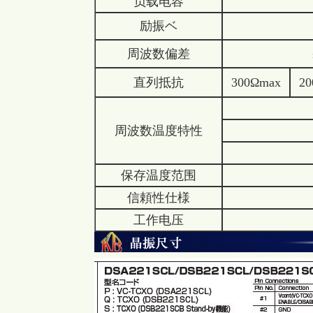
负载电容
励振ベ
周波数偏差
±30×1
直列抵抗
300Ωmax
2
±50×
周波数温度特性
±100×
±200×
保存温度范围
信頼性仕様
工作电压