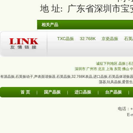
地 址: 广东省深圳市宝安
相关产品
TXC晶振
32.768K
京瓷晶振
石英
诚征下列地区 晶振 | 石
深圳市
广州市
北京
上海
东莞
佛山
有源晶振
,
石英振动子
,
声表面谐振器
,
石英晶振
,
32.768K表晶
,
进口晶振
,
石英晶体谐振
荡器
,
玩具晶振
,
爱普生
首 页
国产晶振
进口晶振
台产晶振
|
|
|
|
电话：+86
E-