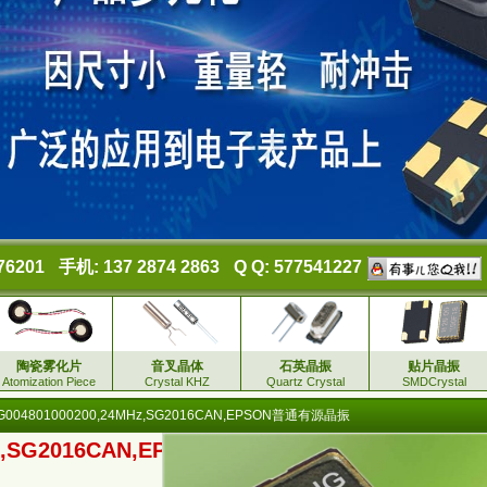
76201
手机: 137 2874 2863
Q Q: 577541227
陶瓷雾化片
音叉晶体
石英晶振
贴片晶振
Atomization Piece
Crystal KHZ
Quartz Crystal
SMDCrystal
G004801000200,24MHz,SG2016CAN,EPSON普通有源晶振
z,SG2016CAN,EPSON