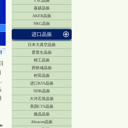
TXC晶振
嘉硕晶振
AKER晶振
NKG晶振
进口晶振
日本大真空晶振
爱普生晶振
精工晶振
日
西铁城晶振
频
村田晶振
，
进口KSS晶振
晶
NDK晶振
消
大河石英晶振
美国CTS晶振
微晶晶振
。
Abracon晶振
产