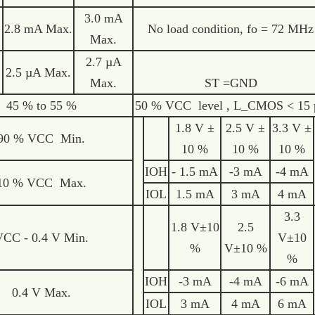
3.0 mA
2.8 mA Max.
No load condition, fo = 72 MHz
Max.
2.7 µA
2.5 µA Max.
Max.
ST =GND
45 % to 55 %
50 % VCC level , L_CMOS < 15 
1.8 V ±
2.5 V ±
3.3 V ±
90 % VCC Min.
10 %
10 %
10 %
IOH
- 1.5 mA
-3 mA
-4 mA
10 % VCC Max.
IOL
1.5 mA
3 mA
4 mA
3.3
1.8 V±10
2.5
CC - 0.4 V Min.
V±10
%
V±10 %
%
IOH
-3 mA
-4 mA
-6 mA
0.4 V Max.
IOL
3 mA
4 mA
6 mA