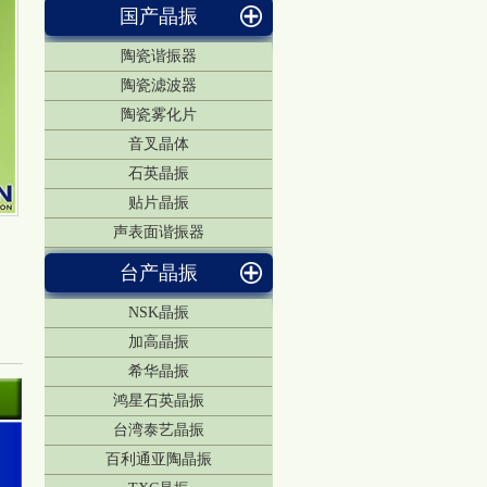
国产晶振
陶瓷谐振器
陶瓷滤波器
陶瓷雾化片
音叉晶体
石英晶振
贴片晶振
声表面谐振器
台产晶振
NSK晶振
加高晶振
希华晶振
鸿星石英晶振
台湾泰艺晶振
百利通亚陶晶振