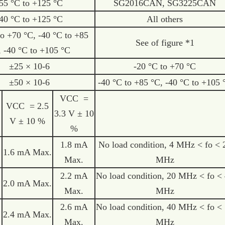
55 °C to +125 °C
SG2016CAN, SG3225CAN
40 °C to +125 °C
All others
to +70 °C, -40 °C to +85
See of figure *1
, -40 °C to +105 °C
±25 × 10-6
-20 °C to +70 °C
±50 × 10-6
-40 °C to +85 °C, -40 °C to +105 
VCC =
VCC = 2.5
3.3 V ± 10
V ± 10 %
%
1.8 mA
No load condition, 4 MHz < fo < 
1.6 mA Max.
Max.
MHz
2.2 mA
No load condition, 20 MHz < fo <
2.0 mA Max.
Max.
MHz
2.6 mA
No load condition, 40 MHz < fo <
2.4 mA Max.
Max.
MHz