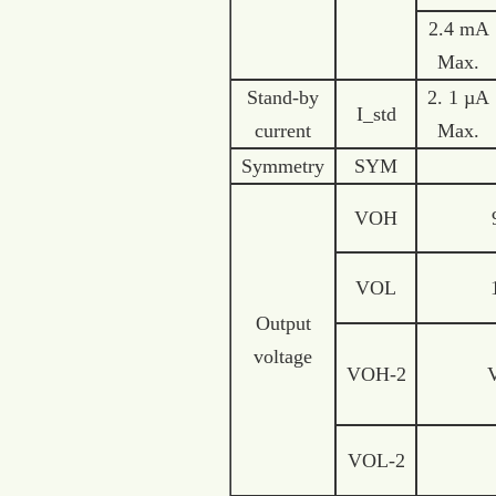
2.4 mA
Max.
Stand-by
2. 1 µA
I_std
current
Max.
Symmetry
SYM
VOH
VOL
Output
voltage
VOH-2
V
VOL-2