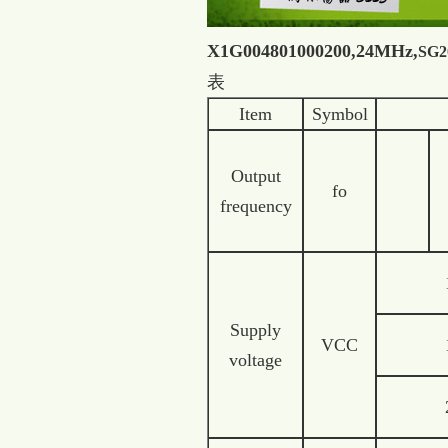
X1G004801000200,24MHz,
SG2
表
Item
Symbol
Output
fo
frequency
Supply
VCC
voltage