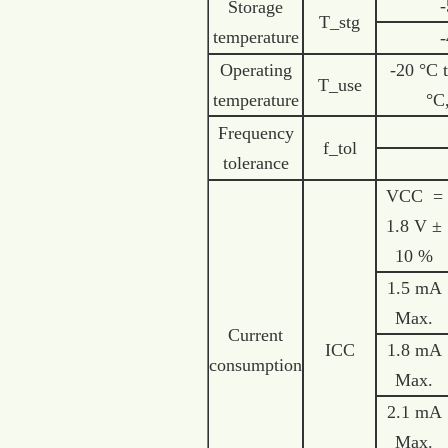
-
Storage
T_stg
temperature
-
Operating
-20 °C 
T_use
temperature
°C
Frequency
f_tol
tolerance
VCC =
1.8 V ±
10 %
1.5 mA
Max.
Current
ICC
1.8 mA
consumption
Max.
2.1 mA
Max.