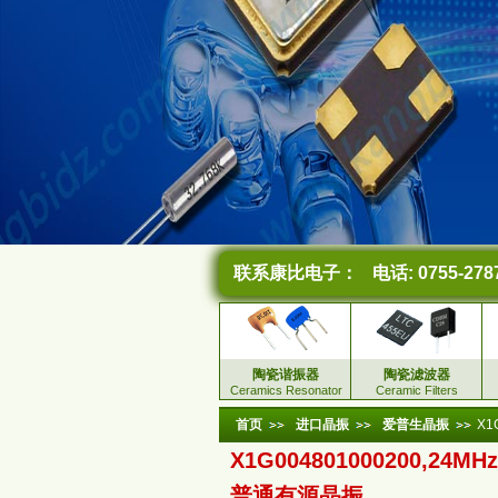
联系康比电子：
电话: 0755-278
陶瓷谐振器
陶瓷滤波器
Ceramics Resonator
Ceramic Filters
首页
进口晶振
爱普生晶振
X1
X1G004801000200,24MH
普通有源晶振