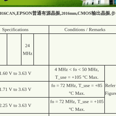
,EPSON普通有源晶振,
CMOS输出晶振
参
016CAN
2016mm,
,
Specifications
Conditions / Remarks
24
MHz
4 MHz < fo < 50 MHz,
1.60 V to 3.63 V
T_use = +105 °C Max.
fo = 72 MHz, T_use = +85
Refer
1.71 V to 3.63 V
°C Max.
Figur
fo = 72 MHz, T_use = +105
2.25 V to 3.63 V
°C Max.