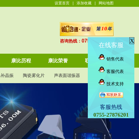
设置首页
|
添加收藏
|
网站地图
X
0755-27876201
咨询热线：
在线客服
销售代表
康比历程
康比荣誉
联系康比
客服代表
温补晶振
陶瓷雾化片
声表面谐振器
KDS晶振
技术支持
客服热线
0755-27876201