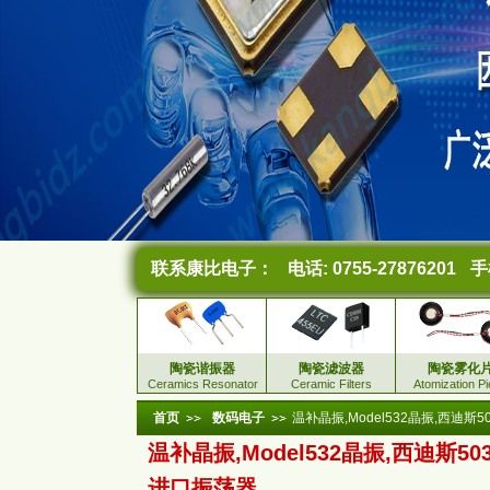
联系康比电子：
电话: 0755-27876201
手机
陶瓷谐振器
陶瓷滤波器
陶瓷雾化
Ceramics Resonator
Ceramic Filters
Atomization P
首页
数码电子
温补晶振,Model532晶振,西迪斯
温补晶振,Model532晶振,西迪斯50
进口振荡器