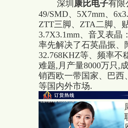
深圳
康比电子
有限
49/SMD、5X7mm、6x
ZTT三脚、ZTA二脚、贴
3.7X3.1mm、音叉表晶
率先解决了石英晶振、
32.768KHZ等、频
难题,月产量8000万只
销西欧一带国家、巴西
等国内外市场.