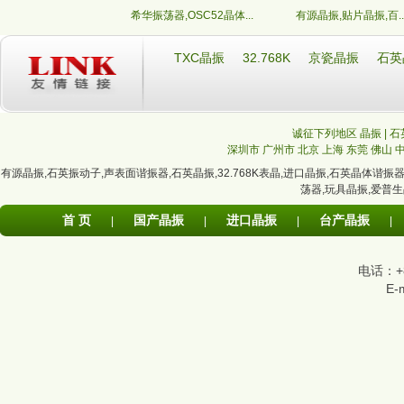
希华振荡器,OSC52晶体...
有源晶振,贴片晶振,百..
TXC晶振
32.768K
京瓷晶振
石英
诚征下列地区 晶振 | 石
深圳市
广州市
北京
上海
东莞
佛山
有源晶振
,
石英振动子
,
声表面谐振器
,
石英晶振
,
32.768K表晶
,
进口晶振
,
石英晶体谐振
荡器
,
玩具晶振
,
爱普生
首 页
国产晶振
进口晶振
台产晶振
|
|
|
|
电话：+86
E-