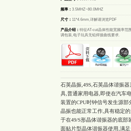
频率：
3.5MHZ~80.0MHZ
尺寸：
11*4.6mm,详解请浏览PDF
产品介绍：
特征AT-cut晶体性能宽频率
调包装,电子玩具无铅焊接曲线要求.
石英晶振,49S,石英晶体谐
具,普通家用电器,即使在汽车
装置的CPU时钟信号发生源部
晶振也能正常工作,具有稳定的
于在49/S形晶体谐振器的底
面贴片型晶体谐振器使用,满足