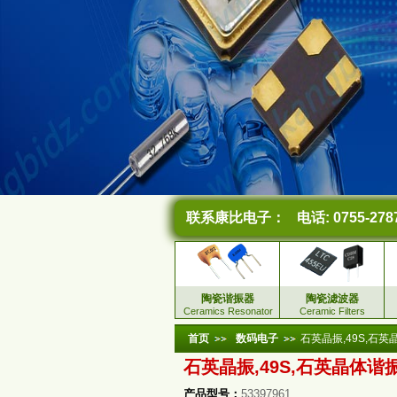
联系康比电子：
电话: 0755-278
陶瓷谐振器
陶瓷滤波器
Ceramics Resonator
Ceramic Filters
首页
数码电子
石英晶振,49S,石
石英晶振,49S,石英晶体谐
产品型号：
53397961