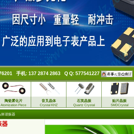
76201
手机: 137 2874 2863
Q Q: 577541227
陶瓷雾化片
音叉晶体
石英晶振
贴片晶振
Atomization Piece
Crystal KHZ
Quartz Crystal
SMDCrystal
英晶体谐振器
振器