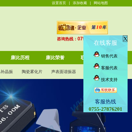
设置首页
|
添加收藏
|
网站地图
X
0755-27876201
咨询热线：
在线客服
销售代表
康比历程
康比荣誉
联系康比
客服代表
温补晶振
陶瓷雾化片
声表面谐振器
KDS晶振
技术支持
客服热线
0755-27876201