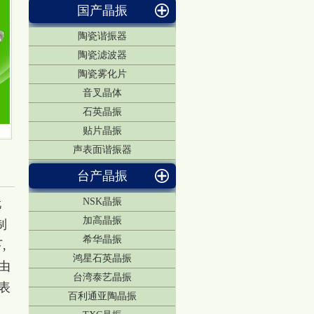
国产晶振
陶瓷谐振器
陶瓷滤波器
陶瓷雾化片
音叉晶体
石英晶振
贴片晶振
声表面谐振器
台产晶振
玩
NSK晶振
加高晶振
制
希华晶振
,
鸿星石英晶振
由
台湾泰艺晶振
表
百利通亚陶晶振